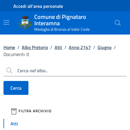
Contenuto principale
Piede di pagina
Accedi all'area personale
Comune di Pignataro
Interamna
Medaglia di Bronzo al Valor Civile
Home
/
Albo Pretorio
/
Atti
/
Anno 2147
/
Giugno
/
Documenti: 0
Cerca
Cerca
filtri da applicare
FILTRA ARCHIVIO
Atti