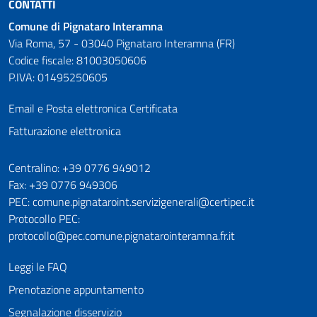
CONTATTI
Comune di Pignataro Interamna
Via Roma, 57 - 03040 Pignataro Interamna (FR)
Codice fiscale: 81003050606
P.IVA: 01495250605
Email e Posta elettronica Certificata
Fatturazione elettronica
Numeri utili
Centralino: +39 0776 949012
Fax: +39 0776 949306
PEC: comune.pignataroint.servizigenerali@certipec.it
Protocollo PEC:
protocollo@pec.comune.pignatarointeramna.fr.it
Leggi le FAQ
Prenotazione appuntamento
Segnalazione disservizio