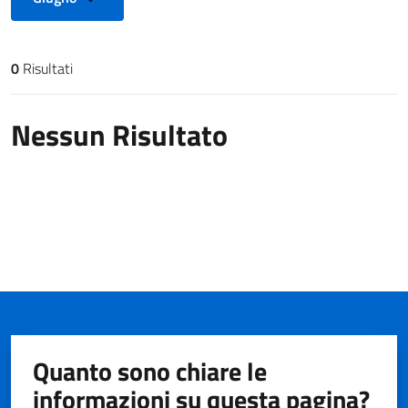
0
Risultati
Risultati di ricerca
Nessun Risultato
Quanto sono chiare le
informazioni su questa pagina?