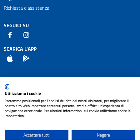
Richiesta d'assistenza
SEGUICI SU
Facebook
Instagram
SCARICA L'APP
App Store
Android
Attuazione Misure PNRR
Utilizziamo i cookie
Piano di miglioramento del sito
Potremmo posizionarli per l'analisi dei dati dei nostri visitatori, per migliorare il
nostro sito Web, mostrare contenuti personalizzati e offrirti un'esperienza di
navigazione eccezionale. Per ulteriori informazioni sui cookie utilizziamo aprire le
impostazioni.
© 2024 Comune di Pignataro Interamna | sito a
Privacy
cura di
NET SMART
Accettare tutti
Negare
Note legali