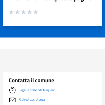
Valuta da 1 a 5 stelle la pagina
Valuta 1 stelle su 5
Valuta 2 stelle su 5
Valuta 3 stelle su 5
Valuta 4 stelle su 5
Valuta 5 stelle su 5
Contatta il comune
Leggi le domande frequenti
Richiedi assistenza