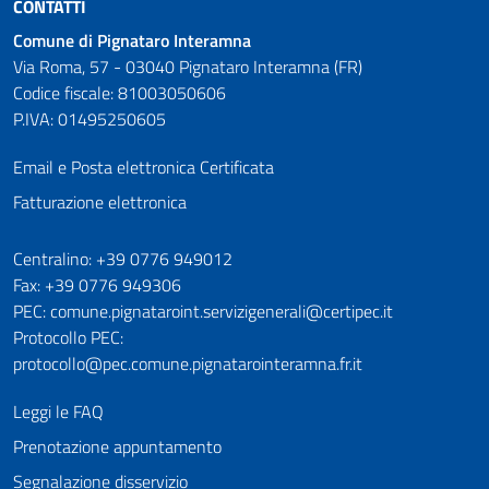
CONTATTI
Comune di Pignataro Interamna
Via Roma, 57 - 03040 Pignataro Interamna (FR)
Codice fiscale: 81003050606
P.IVA: 01495250605
Email e Posta elettronica Certificata
Fatturazione elettronica
Numeri utili
Centralino: +39 0776 949012
Fax: +39 0776 949306
PEC: comune.pignataroint.servizigenerali@certipec.it
Protocollo PEC:
protocollo@pec.comune.pignatarointeramna.fr.it
Leggi le FAQ
Prenotazione appuntamento
Segnalazione disservizio