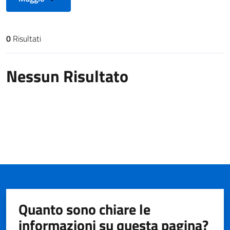
0
Risultati
Risultati di ricerca
Nessun Risultato
Quanto sono chiare le
informazioni su questa pagina?