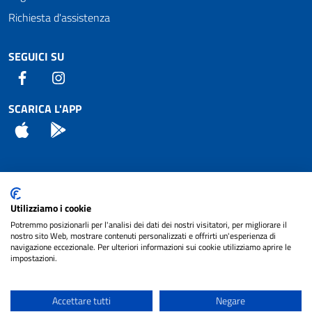
Richiesta d'assistenza
SEGUICI SU
Facebook
Instagram
SCARICA L'APP
App Store
Android
Attuazione Misure PNRR
Utilizziamo i cookie
Piano di miglioramento del sito
Potremmo posizionarli per l'analisi dei dati dei nostri visitatori, per migliorare il
nostro sito Web, mostrare contenuti personalizzati e offrirti un'esperienza di
navigazione eccezionale. Per ulteriori informazioni sui cookie utilizziamo aprire le
impostazioni.
© 2024 Comune di Pignataro Interamna | sito a
Privacy
cura di
NET SMART
Accettare tutti
Negare
Note legali