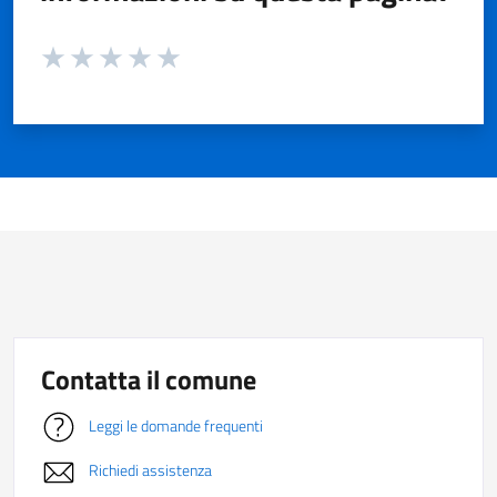
Valuta da 1 a 5 stelle la pagina
Valuta 1 stelle su 5
Valuta 2 stelle su 5
Valuta 3 stelle su 5
Valuta 4 stelle su 5
Valuta 5 stelle su 5
Contatta il comune
Leggi le domande frequenti
Richiedi assistenza