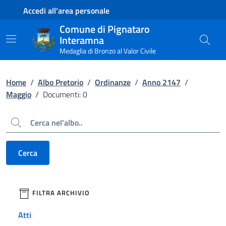
Contenuto principale
Piede di pagina
Accedi all'area personale
Comune di Pignataro
Interamna
Medaglia di Bronzo al Valor Civile
Home
/
Albo Pretorio
/
Ordinanze
/
Anno 2147
/
Maggio
/
Documenti: 0
Cerca
Cerca
filtri da applicare
FILTRA ARCHIVIO
Atti