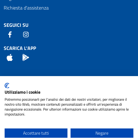
Richiesta d'assistenza
SEGUICI SU
Facebook
Instagram
SCARICA L'APP
App Store
Android
Attuazione Misure PNRR
Utilizziamo i cookie
Piano di miglioramento del sito
Potremmo posizionarli per l'analisi dei dati dei nostri visitatori, per migliorare il
nostro sito Web, mostrare contenuti personalizzati e offrirti un'esperienza di
navigazione eccezionale. Per ulteriori informazioni sui cookie utilizziamo aprire le
impostazioni.
© 2024 Comune di Pignataro Interamna | sito a
Privacy
cura di
NET SMART
Accettare tutti
Negare
Note legali