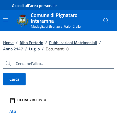
Contenuto principale
Piede di pagina
Accedi all'area personale
Comune di Pignataro
Interamna
Medaglia di Bronzo al Valor Civile
Home
/
Albo Pretorio
/
Pubblicazioni Matrimoniali
/
Anno 2147
/
Luglio
/
Documenti: 0
Cerca
Cerca
filtri da applicare
FILTRA ARCHIVIO
Atti