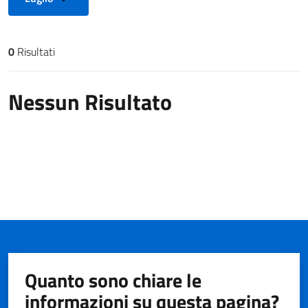
0
Risultati
Risultati di ricerca
Nessun Risultato
Quanto sono chiare le
informazioni su questa pagina?