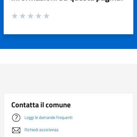
Valuta da 1 a 5 stelle la pagina
Valuta 1 stelle su 5
Valuta 2 stelle su 5
Valuta 3 stelle su 5
Valuta 4 stelle su 5
Valuta 5 stelle su 5
Contatta il comune
Leggi le domande frequenti
Richiedi assistenza