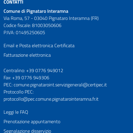
CONTATTI
Comune di Pignataro Interamna
Via Roma, 57 - 03040 Pignataro Interamna (FR)
Codice fiscale: 81003050606
P.IVA: 01495250605
Email e Posta elettronica Certificata
Fatturazione elettronica
Numeri utili
Centralino: +39 0776 949012
Fax: +39 0776 949306
PEC: comune.pignataroint.servizigenerali@certipec.it
Protocollo PEC:
protocollo@pec.comune.pignatarointeramna.fr.it
Leggi le FAQ
Prenotazione appuntamento
Segnalazione disservizio