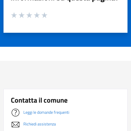
Valuta da 1 a 5 stelle la pagina
Valuta 1 stelle su 5
Valuta 2 stelle su 5
Valuta 3 stelle su 5
Valuta 4 stelle su 5
Valuta 5 stelle su 5
Contatta il comune
Leggi le domande frequenti
Richiedi assistenza