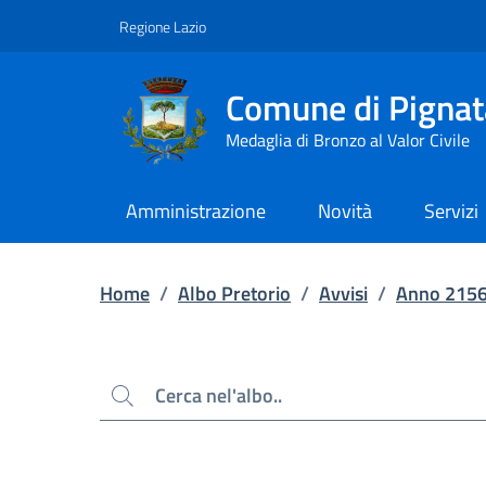
Contenuto principale
Piede di pagina
Regione Lazio
Comune di Pignat
Medaglia di Bronzo al Valor Civile
Amministrazione
Novità
Servizi
Home
/
Albo Pretorio
/
Avvisi
/
Anno 215
Cerca