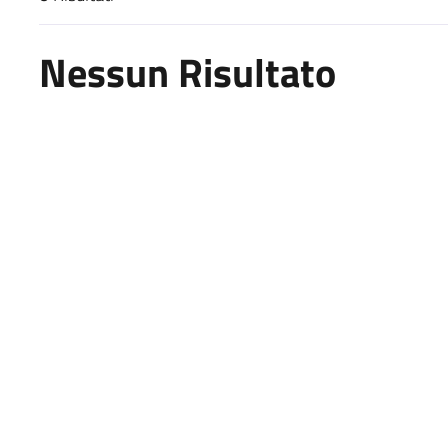
Risultati di ricerca
Nessun Risultato