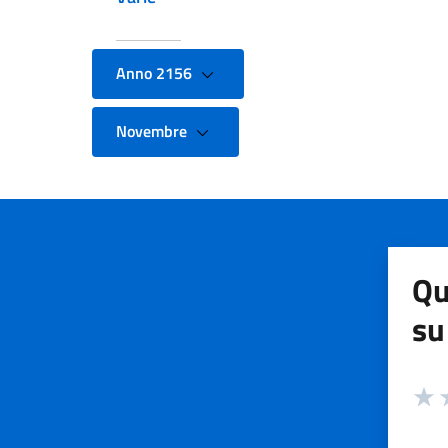
Anno 2156
Novembre
Qu
su
Valuta
Valut
V