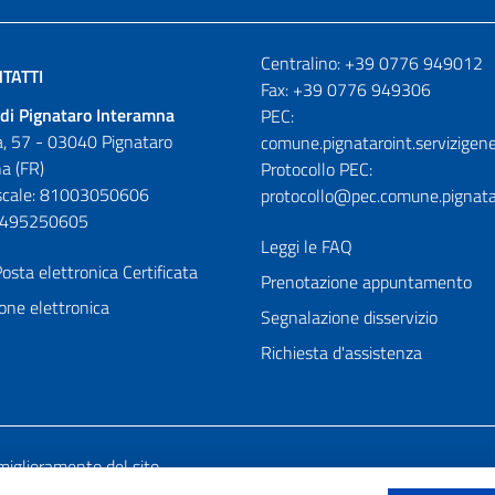
Numeri utili
Centralino: +39 0776 949012
TATTI
Fax: +39 0776 949306
di Pignataro Interamna
PEC:
, 57 - 03040 Pignataro
comune.pignataroint.servizigene
a (FR)
Protocollo PEC:
iscale: 81003050606
protocollo@pec.comune.pignatar
01495250605
Leggi le FAQ
osta elettronica Certificata
Prenotazione appuntamento
one elettronica
Segnalazione disservizio
Richiesta d'assistenza
miglioramento del sito