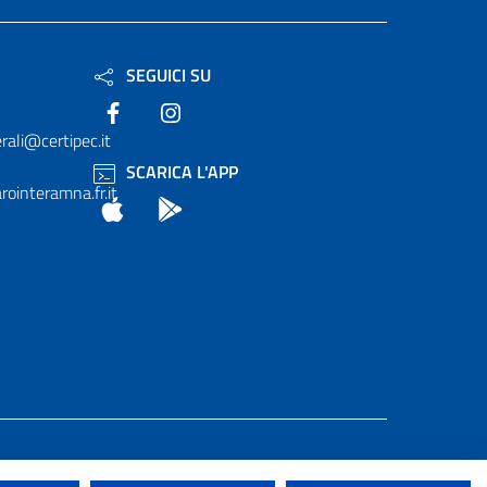
SEGUICI SU
Facebook
Instagram
rali@certipec.it
SCARICA L'APP
ointeramna.fr.it
App Store
Android