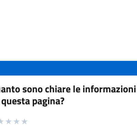
anto sono chiare le informazioni
 questa pagina?
 da 1 a 5 stelle la pagina
a 1 stelle su 5
aluta 2 stelle su 5
Valuta 3 stelle su 5
Valuta 4 stelle su 5
Valuta 5 stelle su 5