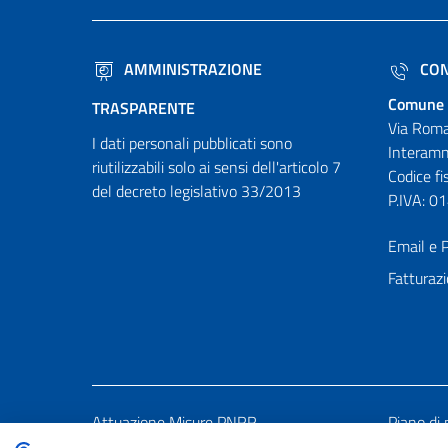
AMMINISTRAZIONE
CON
Comune 
TRASPARENTE
Via Roma
I dati personali pubblicati sono
Interamn
riutilizzabili solo ai sensi dell'articolo 7
Codice f
del decreto legislativo 33/2013
P.IVA: 
Email e P
Fatturazi
Attuazione Misure PNRR
Piano di 