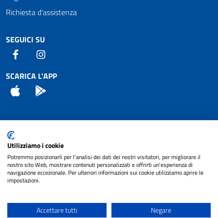
Richiesta d'assistenza
SEGUICI SU
Facebook
Instagram
SCARICA L'APP
App Store
Android
Attuazione Misure PNRR
Utilizziamo i cookie
Piano di miglioramento del sito
Potremmo posizionarli per l'analisi dei dati dei nostri visitatori, per migliorare il
nostro sito Web, mostrare contenuti personalizzati e offrirti un'esperienza di
navigazione eccezionale. Per ulteriori informazioni sui cookie utilizziamo aprire le
impostazioni.
© 2024 Comune di Pignataro Interamna | sito a
Privacy
cura di
NET SMART
Accettare tutti
Negare
Note legali