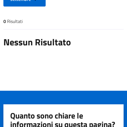
0
Risultati
Risultati di ricerca
Nessun Risultato
Quanto sono chiare le
informazioni su questa pagina?