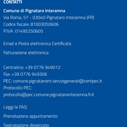
CONTATTI
Comune di Pignataro Interamna
Via Roma, 57 - 03040 Pignataro Interamna (FR)
Codice fiscale: 81003050606
P.IVA: 01495250605
Email e Posta elettronica Certificata
Fatturazione elettronica
Numeri utili
Centralino: +39 0776 949012
Fax: +39 0776 949306
PEC: comune.pignataroint.servizigenerali@certipec.it
Protocollo PEC:
protocollo@pec.comune.pignatarointeramna.fr.it
Leggi le FAQ
Prenotazione appuntamento
Segnalazione disservizio