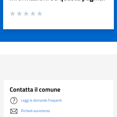
Valuta da 1 a 5 stelle la pagina
Valuta 1 stelle su 5
Valuta 2 stelle su 5
Valuta 3 stelle su 5
Valuta 4 stelle su 5
Valuta 5 stelle su 5
Contatta il comune
Leggi le domande frequenti
Richiedi assistenza