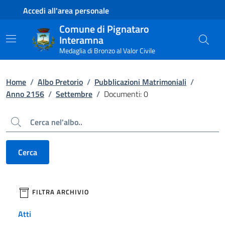
Contenuto principale
Piede di pagina
Accedi all'area personale
Comune di Pignataro
Interamna
Medaglia di Bronzo al Valor Civile
Home
/
Albo Pretorio
/
Pubblicazioni Matrimoniali
/
Anno 2156
/
Settembre
/
Documenti: 0
Cerca
Cerca
filtri da applicare
FILTRA ARCHIVIO
Atti