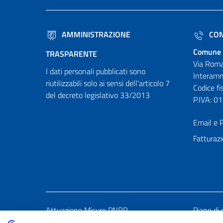
AMMINISTRAZIONE
CON
Comune 
TRASPARENTE
Via Roma
I dati personali pubblicati sono
Interamn
riutilizzabili solo ai sensi dell'articolo 7
Codice f
del decreto legislativo 33/2013
P.IVA: 
Email e P
Fatturazi
Attuazione Misure PNRR
Piano di 