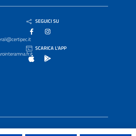
SEGUICI SU
Facebook
Instagram
rali@certipec.it
SCARICA L'APP
ointeramna.fr.it
App Store
Android