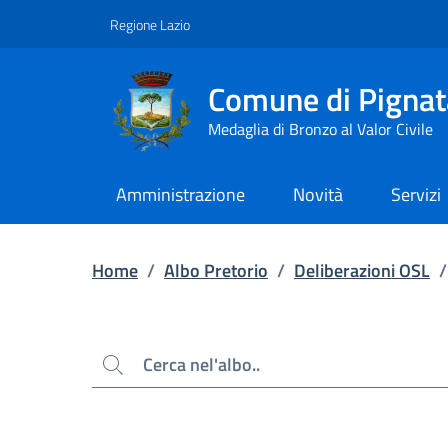
Contenuto principale
Piede di pagina
Regione Lazio
Comune di Pignat
Medaglia di Bronzo al Valor Civile
Amministrazione
Novità
Servizi
Home
/
Albo Pretorio
/
Deliberazioni OSL
/
Cerca