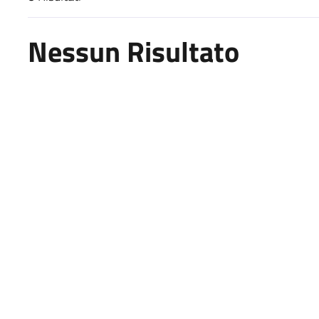
Risultati di ricerca
Nessun Risultato