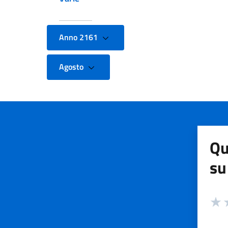
Anno 2161
Agosto
Qu
su
Valuta
Valut
V