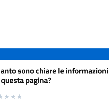
anto sono chiare le informazioni
 questa pagina?
 da 1 a 5 stelle la pagina
a 1 stelle su 5
aluta 2 stelle su 5
Valuta 3 stelle su 5
Valuta 4 stelle su 5
Valuta 5 stelle su 5