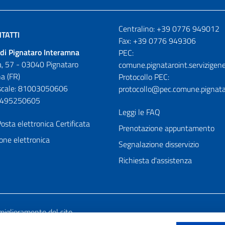
Numeri utili
Centralino: +39 0776 949012
TATTI
Fax: +39 0776 949306
di Pignataro Interamna
PEC:
, 57 - 03040 Pignataro
comune.pignataroint.servizigene
a (FR)
Protocollo PEC:
iscale: 81003050606
protocollo@pec.comune.pignatar
01495250605
Leggi le FAQ
osta elettronica Certificata
Prenotazione appuntamento
one elettronica
Segnalazione disservizio
Richiesta d'assistenza
miglioramento del sito