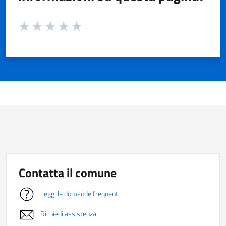
Valuta da 1 a 5 stelle la pagina
Valuta 1 stelle su 5
Valuta 2 stelle su 5
Valuta 3 stelle su 5
Valuta 4 stelle su 5
Valuta 5 stelle su 5
Contatta il comune
Leggi le domande frequenti
Richiedi assistenza