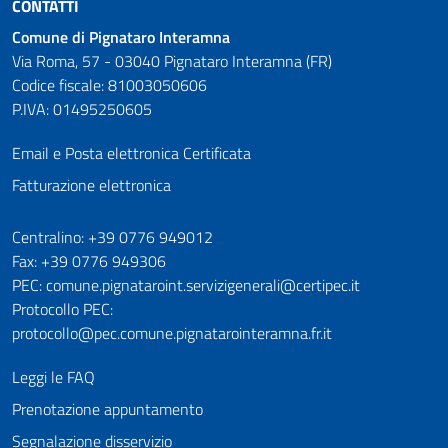
CONTATTI
Comune di Pignataro Interamna
Via Roma, 57 - 03040 Pignataro Interamna (FR)
Codice fiscale: 81003050606
P.IVA: 01495250605
Email e Posta elettronica Certificata
Fatturazione elettronica
Numeri utili
Centralino: +39 0776 949012
Fax: +39 0776 949306
PEC: comune.pignataroint.servizigenerali@certipec.it
Protocollo PEC:
protocollo@pec.comune.pignatarointeramna.fr.it
Leggi le FAQ
Prenotazione appuntamento
Segnalazione disservizio