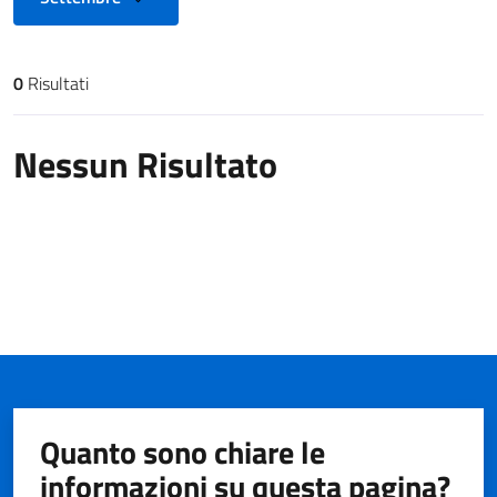
0
Risultati
Risultati di ricerca
Nessun Risultato
Quanto sono chiare le
informazioni su questa pagina?