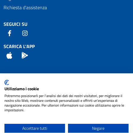
Richiesta d'assistenza
SEGUICI SU
Facebook
Instagram
SCARICA L'APP
App Store
Android
Attuazione Misure PNRR
Utilizziamo i cookie
Piano di miglioramento del sito
Potremmo posizionarli per l'analisi dei dati dei nostri visitatori, per migliorare il
nostro sito Web, mostrare contenuti personalizzati e offrirti un'esperienza di
navigazione eccezionale. Per ulteriori informazioni sui cookie utilizziamo aprire le
impostazioni.
© 2024 Comune di Pignataro Interamna | sito a
Privacy
cura di
NET SMART
Accettare tutti
Negare
Note legali