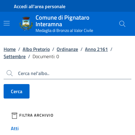
Contenuto principale
Piede di pagina
Accedi all'area personale
Comune di Pignataro
Interamna
Medaglia di Bronzo al Valor Civile
Home
/
Albo Pretorio
/
Ordinanze
/
Anno 2161
/
Settembre
/
Documenti: 0
Cerca
Cerca
filtri da applicare
FILTRA ARCHIVIO
Atti