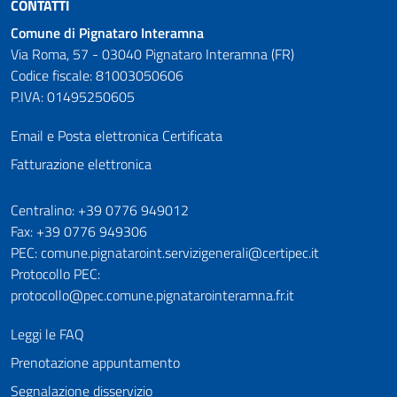
CONTATTI
Comune di Pignataro Interamna
Via Roma, 57 - 03040 Pignataro Interamna (FR)
Codice fiscale: 81003050606
P.IVA: 01495250605
Email e Posta elettronica Certificata
Fatturazione elettronica
Numeri utili
Centralino: +39 0776 949012
Fax: +39 0776 949306
PEC: comune.pignataroint.servizigenerali@certipec.it
Protocollo PEC:
protocollo@pec.comune.pignatarointeramna.fr.it
Leggi le FAQ
Prenotazione appuntamento
Segnalazione disservizio