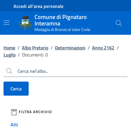
Contenuto principale
Piede di pagina
Accedi all'area personale
Comune di Pignataro
Interamna
Medaglia di Bronzo al Valor Civile
Home
/
Albo Pretorio
/
Determinazioni
/
Anno 2162
/
Luglio
/
Documenti: 0
Cerca
Cerca
filtri da applicare
FILTRA ARCHIVIO
Atti