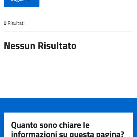
0
Risultati
Risultati di ricerca
Nessun Risultato
Quanto sono chiare le
informazioni su questa pagina?