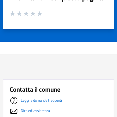
Valuta da 1 a 5 stelle la pagina
Valuta 1 stelle su 5
Valuta 2 stelle su 5
Valuta 3 stelle su 5
Valuta 4 stelle su 5
Valuta 5 stelle su 5
Contatta il comune
Leggi le domande frequenti
Richiedi assistenza