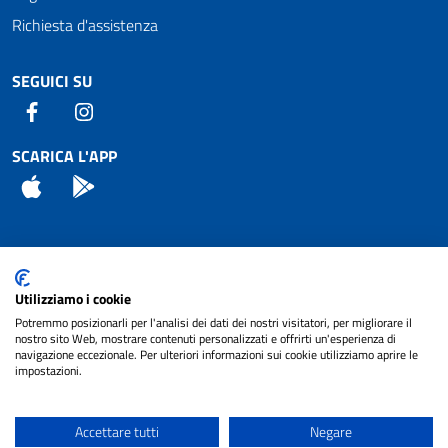
Richiesta d'assistenza
SEGUICI SU
Facebook
Instagram
SCARICA L'APP
App Store
Android
Attuazione Misure PNRR
Utilizziamo i cookie
Piano di miglioramento del sito
Potremmo posizionarli per l'analisi dei dati dei nostri visitatori, per migliorare il
nostro sito Web, mostrare contenuti personalizzati e offrirti un'esperienza di
navigazione eccezionale. Per ulteriori informazioni sui cookie utilizziamo aprire le
impostazioni.
© 2024 Comune di Pignataro Interamna | sito a
Privacy
cura di
NET SMART
Accettare tutti
Negare
Note legali