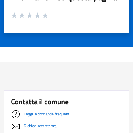
Valuta da 1 a 5 stelle la pagina
Valuta 1 stelle su 5
Valuta 2 stelle su 5
Valuta 3 stelle su 5
Valuta 4 stelle su 5
Valuta 5 stelle su 5
Contatta il comune
Leggi le domande frequenti
Richiedi assistenza