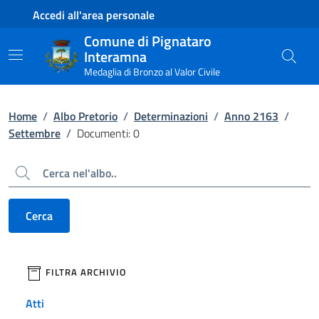
Contenuto principale
Piede di pagina
Accedi all'area personale
Comune di Pignataro
Interamna
Medaglia di Bronzo al Valor Civile
Home
/
Albo Pretorio
/
Determinazioni
/
Anno 2163
/
Settembre
/
Documenti: 0
Cerca
Cerca
filtri da applicare
FILTRA ARCHIVIO
Atti