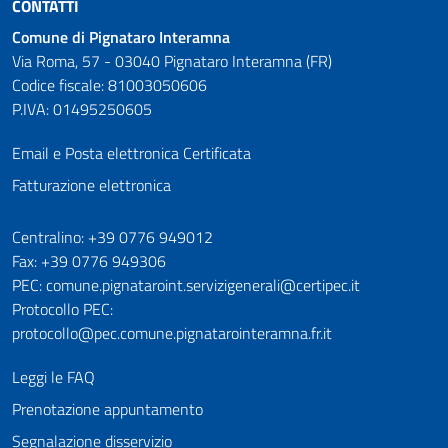
CONTATTI
Comune di Pignataro Interamna
Via Roma, 57 - 03040 Pignataro Interamna (FR)
Codice fiscale: 81003050606
P.IVA: 01495250605
Email e Posta elettronica Certificata
Fatturazione elettronica
Numeri utili
Centralino: +39 0776 949012
Fax: +39 0776 949306
PEC: comune.pignataroint.servizigenerali@certipec.it
Protocollo PEC:
protocollo@pec.comune.pignatarointeramna.fr.it
Leggi le FAQ
Prenotazione appuntamento
Segnalazione disservizio