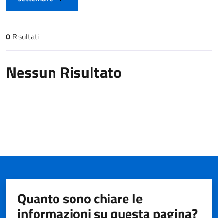
0
Risultati
Risultati di ricerca
Nessun Risultato
Quanto sono chiare le
informazioni su questa pagina?