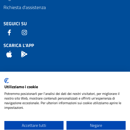
Richiesta d'assistenza
SEGUICI SU
Facebook
Instagram
SCARICA L'APP
App Store
Android
Attuazione Misure PNRR
Utilizziamo i cookie
Piano di miglioramento del sito
Potremmo posizionarli per l'analisi dei dati dei nostri visitatori, per migliorare il
nostro sito Web, mostrare contenuti personalizzati e offrirti un'esperienza di
navigazione eccezionale. Per ulteriori informazioni sui cookie utilizziamo aprire le
impostazioni.
© 2024 Comune di Pignataro Interamna | sito a
Privacy
cura di
NET SMART
Accettare tutti
Negare
Note legali