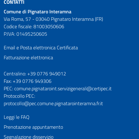
CONTATTI
Comune di Pignataro Interamna
Via Roma, 57 - 03040 Pignataro Interamna (FR)
Codice fiscale: 81003050606
P.IVA: 01495250605
Email e Posta elettronica Certificata
Fatturazione elettronica
Numeri utili
Centralino: +39 0776 949012
Fax: +39 0776 949306
PEC: comune.pignataroint.servizigenerali@certipec.it
Protocollo PEC:
protocollo@pec.comune.pignatarointeramna.fr.it
Leggi le FAQ
Prenotazione appuntamento
Segnalazione disservizio