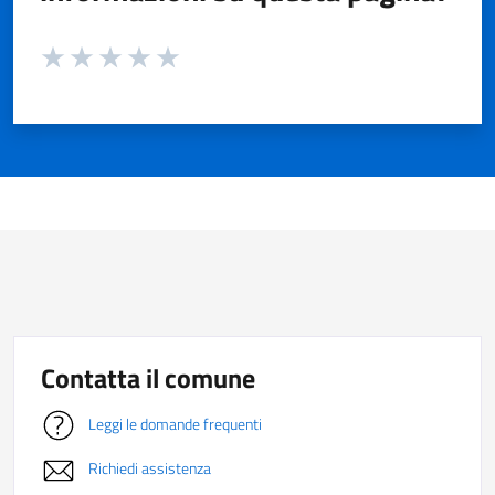
Valuta da 1 a 5 stelle la pagina
Valuta 1 stelle su 5
Valuta 2 stelle su 5
Valuta 3 stelle su 5
Valuta 4 stelle su 5
Valuta 5 stelle su 5
Contatta il comune
Leggi le domande frequenti
Richiedi assistenza