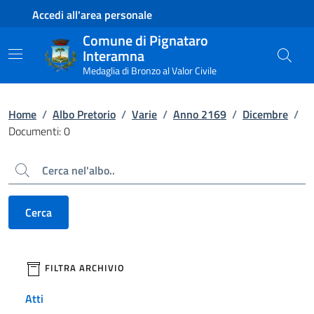
Contenuto principale
Piede di pagina
Accedi all'area personale
Comune di Pignataro
Interamna
Medaglia di Bronzo al Valor Civile
Home
/
Albo Pretorio
/
Varie
/
Anno 2169
/
Dicembre
/
Documenti: 0
Cerca
Cerca
filtri da applicare
FILTRA ARCHIVIO
Atti