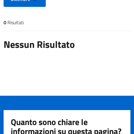
0
Risultati
Risultati di ricerca
Nessun Risultato
Quanto sono chiare le
informazioni su questa pagina?