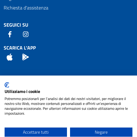
Richiesta d'assistenza
SEGUICI SU
Facebook
Instagram
SCARICA L'APP
App Store
Android
Attuazione Misure PNRR
Utilizziamo i cookie
Piano di miglioramento del sito
Potremmo posizionarli per l'analisi dei dati dei nostri visitatori, per migliorare il
nostro sito Web, mostrare contenuti personalizzati e offrirti un'esperienza di
navigazione eccezionale. Per ulteriori informazioni sui cookie utilizziamo aprire le
impostazioni.
© 2024 Comune di Pignataro Interamna | sito a
Privacy
cura di
NET SMART
Accettare tutti
Negare
Note legali