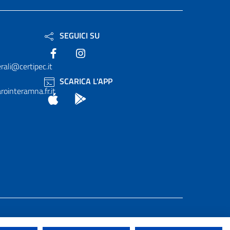
SEGUICI SU
Facebook
Instagram
rali@certipec.it
SCARICA L'APP
ointeramna.fr.it
App Store
Android