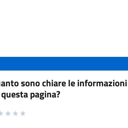
anto sono chiare le informazioni
 questa pagina?
 da 1 a 5 stelle la pagina
a 1 stelle su 5
aluta 2 stelle su 5
Valuta 3 stelle su 5
Valuta 4 stelle su 5
Valuta 5 stelle su 5