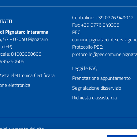
Numeri utili
Centralino: +39 0776 949012
TATTI
Fax: +39 0776 949306
di Pignataro Interamna
PEC:
, 57 - 03040 Pignataro
comune.pignataroint.servizigene
a (FR)
Protocollo PEC:
iscale: 81003050606
protocollo@pec.comune.pignatar
01495250605
Leggi le FAQ
osta elettronica Certificata
Prenotazione appuntamento
one elettronica
Segnalazione disservizio
Richiesta d'assistenza
miglioramento del sito