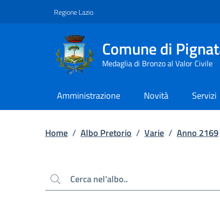
Contenuto principale
Piede di pagina
Regione Lazio
Comune di Pignat
Medaglia di Bronzo al Valor Civile
Amministrazione
Novità
Servizi
Home
/
Albo Pretorio
/
Varie
/
Anno 2169
Cerca