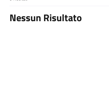
Risultati di ricerca
Nessun Risultato