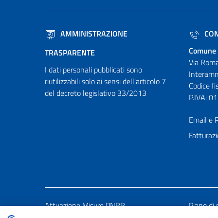
AMMINISTRAZIONE
CON
Comune 
TRASPARENTE
Via Roma
I dati personali pubblicati sono
Interamn
riutilizzabili solo ai sensi dell'articolo 7
Codice f
del decreto legislativo 33/2013
P.IVA: 
Email e P
Fatturazi
Attuazione Misure PNRR
Piano di 