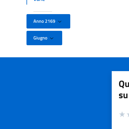
Anno 2169
Giugno
Qu
su
Valuta
Valut
V