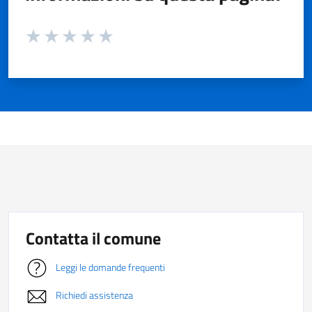
Valuta da 1 a 5 stelle la pagina
Valuta 1 stelle su 5
Valuta 2 stelle su 5
Valuta 3 stelle su 5
Valuta 4 stelle su 5
Valuta 5 stelle su 5
Contatta il comune
Leggi le domande frequenti
Richiedi assistenza