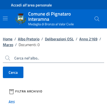
Contenuto principale
Piede di pagina
Accedi all'area personale
Comune di Pignataro
Interamna
Medaglia di Bronzo al Valor Civile
Home
/
Albo Pretorio
/
Deliberazioni OSL
/
Anno 2169
/
Marzo
/
Documenti: 0
Cerca
Cerca
filtri da applicare
FILTRA ARCHIVIO
Atti