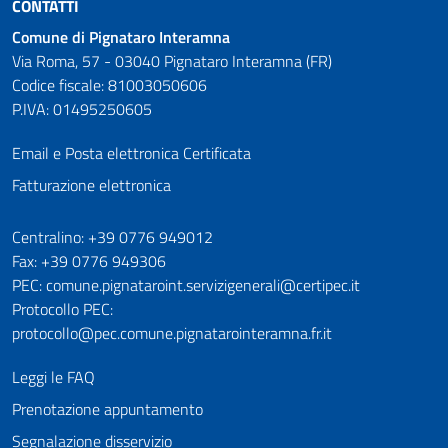
CONTATTI
Comune di Pignataro Interamna
Via Roma, 57 - 03040 Pignataro Interamna (FR)
Codice fiscale: 81003050606
P.IVA: 01495250605
Email e Posta elettronica Certificata
Fatturazione elettronica
Numeri utili
Centralino: +39 0776 949012
Fax: +39 0776 949306
PEC: comune.pignataroint.servizigenerali@certipec.it
Protocollo PEC:
protocollo@pec.comune.pignatarointeramna.fr.it
Leggi le FAQ
Prenotazione appuntamento
Segnalazione disservizio