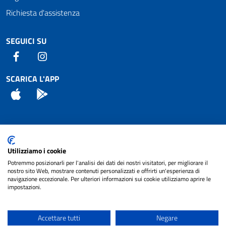
Richiesta d'assistenza
SEGUICI SU
Facebook
Instagram
SCARICA L'APP
App Store
Android
Attuazione Misure PNRR
Utilizziamo i cookie
Piano di miglioramento del sito
Potremmo posizionarli per l'analisi dei dati dei nostri visitatori, per migliorare il
nostro sito Web, mostrare contenuti personalizzati e offrirti un'esperienza di
navigazione eccezionale. Per ulteriori informazioni sui cookie utilizziamo aprire le
impostazioni.
© 2024 Comune di Pignataro Interamna | sito a
Privacy
cura di
NET SMART
Accettare tutti
Negare
Note legali