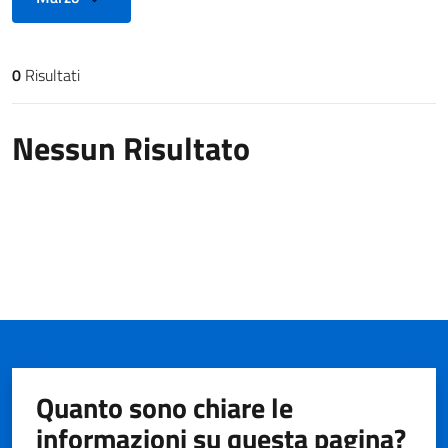
0
Risultati
Risultati di ricerca
Nessun Risultato
Quanto sono chiare le
informazioni su questa pagina?