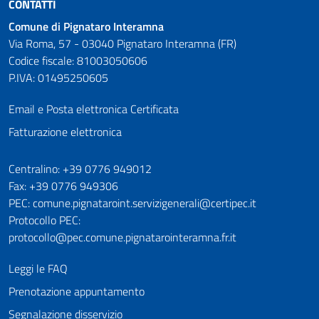
CONTATTI
Comune di Pignataro Interamna
Via Roma, 57 - 03040 Pignataro Interamna (FR)
Codice fiscale: 81003050606
P.IVA: 01495250605
Email e Posta elettronica Certificata
Fatturazione elettronica
Numeri utili
Centralino: +39 0776 949012
Fax: +39 0776 949306
PEC: comune.pignataroint.servizigenerali@certipec.it
Protocollo PEC:
protocollo@pec.comune.pignatarointeramna.fr.it
Leggi le FAQ
Prenotazione appuntamento
Segnalazione disservizio