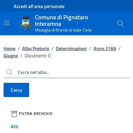
Contenuto principale
Piede di pagina
Accedi all'area personale
Comune di Pignataro
Interamna
Medaglia di Bronzo al Valor Civile
Home
/
Albo Pretorio
/
Determinazioni
/
Anno 2169
/
Giugno
/
Documenti: 0
Cerca
Cerca
filtri da applicare
FILTRA ARCHIVIO
Atti