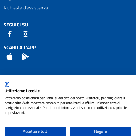
Richiesta d'assistenza
SEGUICI SU
Facebook
Instagram
SCARICA L'APP
App Store
Android
Attuazione Misure PNRR
Utilizziamo i cookie
Piano di miglioramento del sito
Potremmo posizionarli per l'analisi dei dati dei nostri visitatori, per migliorare il
nostro sito Web, mostrare contenuti personalizzati e offrirti un'esperienza di
navigazione eccezionale. Per ulteriori informazioni sui cookie utilizziamo aprire le
impostazioni.
© 2024 Comune di Pignataro Interamna | sito a
Privacy
cura di
NET SMART
Accettare tutti
Negare
Note legali