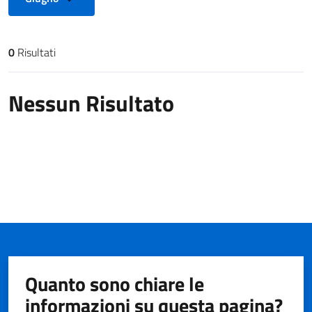
0
Risultati
Risultati di ricerca
Nessun Risultato
Quanto sono chiare le
informazioni su questa pagina?