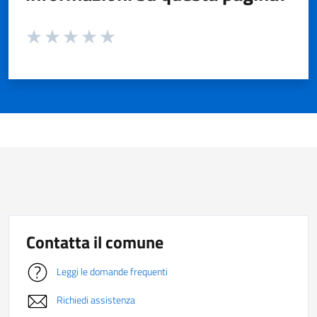
Valuta da 1 a 5 stelle la pagina
Valuta 1 stelle su 5
Valuta 2 stelle su 5
Valuta 3 stelle su 5
Valuta 4 stelle su 5
Valuta 5 stelle su 5
Contatta il comune
Leggi le domande frequenti
Richiedi assistenza