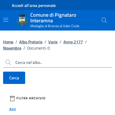
Contenuto principale
Piede di pagina
Accedi all'area personale
Comune di Pignataro
Interamna
Medaglia di Bronzo al Valor Civile
Home
/
Albo Pretorio
/
Varie
/
Anno 2177
/
Novembre
/
Documenti: 0
Cerca
Cerca
filtri da applicare
FILTRA ARCHIVIO
Atti