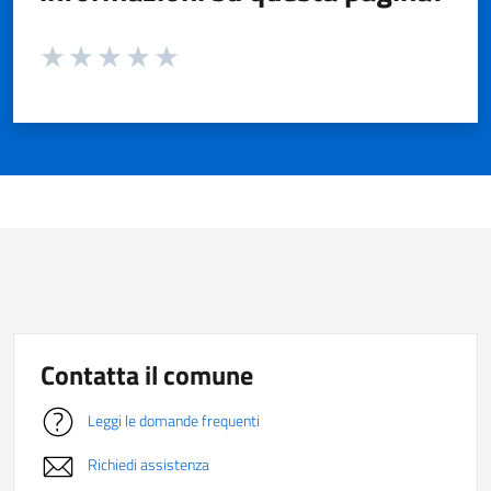
Valuta da 1 a 5 stelle la pagina
Valuta 1 stelle su 5
Valuta 2 stelle su 5
Valuta 3 stelle su 5
Valuta 4 stelle su 5
Valuta 5 stelle su 5
Contatta il comune
Leggi le domande frequenti
Richiedi assistenza