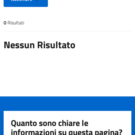
0
Risultati
Risultati di ricerca
Nessun Risultato
Quanto sono chiare le
informazioni su questa pagina?