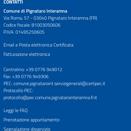
CONTATTI
Comune di Pignataro Interamna
Via Roma, 57 - 03040 Pignataro Interamna (FR)
Codice fiscale: 81003050606
P.IVA: 01495250605
Email e Posta elettronica Certificata
Fatturazione elettronica
Numeri utili
Centralino: +39 0776 949012
Fax: +39 0776 949306
PEC: comune.pignataroint.servizigenerali@certipec.it
Protocollo PEC:
protocollo@pec.comune.pignatarointeramna.fr.it
Leggi le FAQ
Prenotazione appuntamento
Segnalazione disservizio