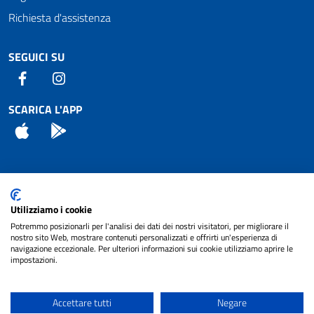
Richiesta d'assistenza
SEGUICI SU
Facebook
Instagram
SCARICA L'APP
App Store
Android
Attuazione Misure PNRR
Utilizziamo i cookie
Piano di miglioramento del sito
Potremmo posizionarli per l'analisi dei dati dei nostri visitatori, per migliorare il
nostro sito Web, mostrare contenuti personalizzati e offrirti un'esperienza di
navigazione eccezionale. Per ulteriori informazioni sui cookie utilizziamo aprire le
impostazioni.
© 2024 Comune di Pignataro Interamna | sito a
Privacy
cura di
NET SMART
Accettare tutti
Negare
Note legali