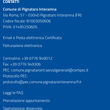
CONTATTI
Comune di Pignataro Interamna
Via Roma, 57 - 03040 Pignataro Interamna (FR)
Codice fiscale: 81003050606
P.IVA: 01495250605
Email e Posta elettronica Certificata
Fatturazione elettronica
Numeri utili
Centralino: +39 0776 949012
Fax: +39 0776 949306
PEC: comune.pignataroint.servizigenerali@certipec.it
Protocollo PEC:
protocollo@pec.comune.pignatarointeramna.fr.it
Leggi le FAQ
Prenotazione appuntamento
Segnalazione disservizio