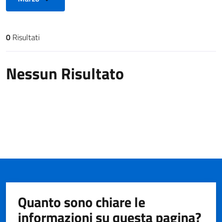
0
Risultati
Risultati di ricerca
Nessun Risultato
Quanto sono chiare le
informazioni su questa pagina?