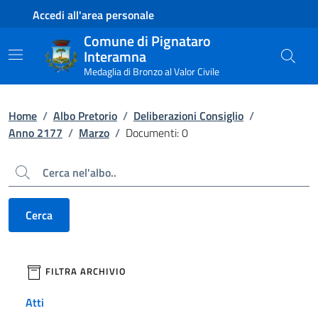
Contenuto principale
Piede di pagina
Accedi all'area personale
Comune di Pignataro
Interamna
Medaglia di Bronzo al Valor Civile
Home
/
Albo Pretorio
/
Deliberazioni Consiglio
/
Anno 2177
/
Marzo
/
Documenti: 0
Cerca
Cerca
filtri da applicare
FILTRA ARCHIVIO
Atti