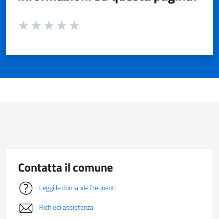
Valuta da 1 a 5 stelle la pagina
Valuta 1 stelle su 5
Valuta 2 stelle su 5
Valuta 3 stelle su 5
Valuta 4 stelle su 5
Valuta 5 stelle su 5
Contatta il comune
Leggi le domande frequenti
Richiedi assistenza