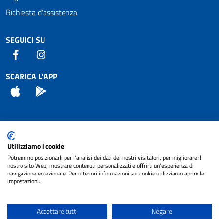
Richiesta d'assistenza
SEGUICI SU
Facebook
Instagram
SCARICA L'APP
App Store
Android
Attuazione Misure PNRR
Utilizziamo i cookie
Piano di miglioramento del sito
Potremmo posizionarli per l'analisi dei dati dei nostri visitatori, per migliorare il
nostro sito Web, mostrare contenuti personalizzati e offrirti un'esperienza di
navigazione eccezionale. Per ulteriori informazioni sui cookie utilizziamo aprire le
impostazioni.
© 2024 Comune di Pignataro Interamna | sito a
Privacy
cura di
NET SMART
Accettare tutti
Negare
Note legali