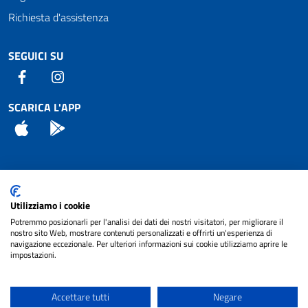
Richiesta d'assistenza
SEGUICI SU
Facebook
Instagram
SCARICA L'APP
App Store
Android
Attuazione Misure PNRR
Utilizziamo i cookie
Piano di miglioramento del sito
Potremmo posizionarli per l'analisi dei dati dei nostri visitatori, per migliorare il
nostro sito Web, mostrare contenuti personalizzati e offrirti un'esperienza di
navigazione eccezionale. Per ulteriori informazioni sui cookie utilizziamo aprire le
impostazioni.
© 2024 Comune di Pignataro Interamna | sito a
Privacy
cura di
NET SMART
Accettare tutti
Negare
Note legali