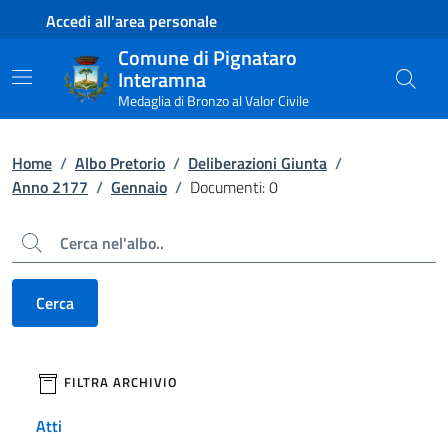
Contenuto principale
Piede di pagina
Accedi all'area personale
Comune di Pignataro
Interamna
Medaglia di Bronzo al Valor Civile
Home
/
Albo Pretorio
/
Deliberazioni Giunta
/
Anno 2177
/
Gennaio
/
Documenti: 0
Cerca
Cerca
filtri da applicare
FILTRA ARCHIVIO
Atti