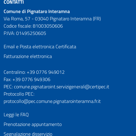
CONTATTI
Comune di Pignataro Interamna
Via Roma, 57 - 03040 Pignataro Interamna (FR)
Codice fiscale: 81003050606
P.IVA: 01495250605
Email e Posta elettronica Certificata
Fatturazione elettronica
Numeri utili
Centralino: +39 0776 949012
Fax: +39 0776 949306
PEC: comune.pignataroint.servizigenerali@certipec.it
Protocollo PEC:
protocollo@pec.comune.pignatarointeramna.fr.it
Leggi le FAQ
Prenotazione appuntamento
Segnalazione disservizio