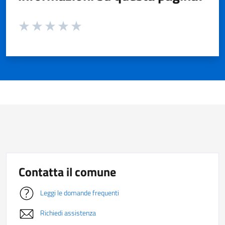
Valuta da 1 a 5 stelle la pagina
Valuta 1 stelle su 5
Valuta 2 stelle su 5
Valuta 3 stelle su 5
Valuta 4 stelle su 5
Valuta 5 stelle su 5
Contatta il comune
Leggi le domande frequenti
Richiedi assistenza