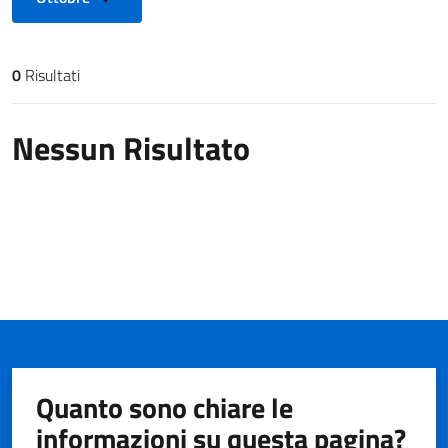
0
Risultati
Risultati di ricerca
Nessun Risultato
Quanto sono chiare le
informazioni su questa pagina?