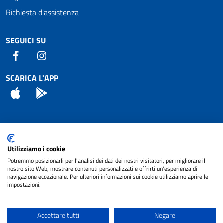
Richiesta d'assistenza
SEGUICI SU
Facebook
Instagram
SCARICA L'APP
App Store
Android
Attuazione Misure PNRR
Utilizziamo i cookie
Piano di miglioramento del sito
Potremmo posizionarli per l'analisi dei dati dei nostri visitatori, per migliorare il
nostro sito Web, mostrare contenuti personalizzati e offrirti un'esperienza di
navigazione eccezionale. Per ulteriori informazioni sui cookie utilizziamo aprire le
impostazioni.
© 2024 Comune di Pignataro Interamna | sito a
Privacy
cura di
NET SMART
Accettare tutti
Negare
Note legali