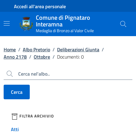
Contenuto principale
Piede di pagina
Accedi all'area personale
Comune di Pignataro
Interamna
Medaglia di Bronzo al Valor Civile
Home
/
Albo Pretorio
/
Deliberazioni Giunta
/
Anno 2178
/
Ottobre
/
Documenti: 0
Cerca
Cerca
filtri da applicare
FILTRA ARCHIVIO
Atti