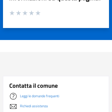
Valuta da 1 a 5 stelle la pagina
Valuta 1 stelle su 5
Valuta 2 stelle su 5
Valuta 3 stelle su 5
Valuta 4 stelle su 5
Valuta 5 stelle su 5
Contatta il comune
Leggi le domande frequenti
Richiedi assistenza