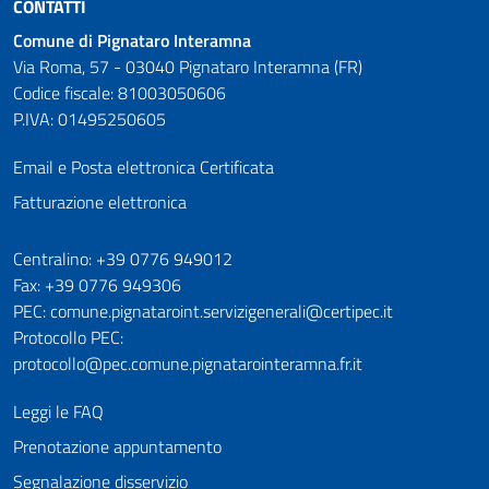
CONTATTI
Comune di Pignataro Interamna
Via Roma, 57 - 03040 Pignataro Interamna (FR)
Codice fiscale: 81003050606
P.IVA: 01495250605
Email e Posta elettronica Certificata
Fatturazione elettronica
Numeri utili
Centralino: +39 0776 949012
Fax: +39 0776 949306
PEC: comune.pignataroint.servizigenerali@certipec.it
Protocollo PEC:
protocollo@pec.comune.pignatarointeramna.fr.it
Leggi le FAQ
Prenotazione appuntamento
Segnalazione disservizio