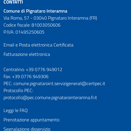
CONTATTI
Comune di Pignataro Interamna
Via Roma, 57 - 03040 Pignataro Interamna (FR)
Codice fiscale: 81003050606
P.IVA: 01495250605
Email e Posta elettronica Certificata
Fatturazione elettronica
Numeri utili
Centralino: +39 0776 949012
Fax: +39 0776 949306
PEC: comune.pignataroint.servizigenerali@certipec.it
Protocollo PEC:
protocollo@pec.comune.pignatarointeramna.fr.it
Leggi le FAQ
Prenotazione appuntamento
Segnalazione disservizio