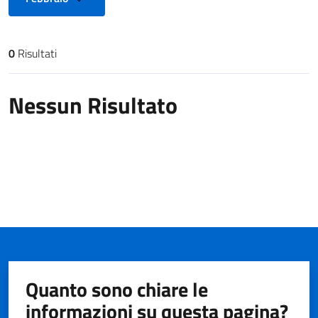
0
Risultati
Risultati di ricerca
Nessun Risultato
Quanto sono chiare le
informazioni su questa pagina?