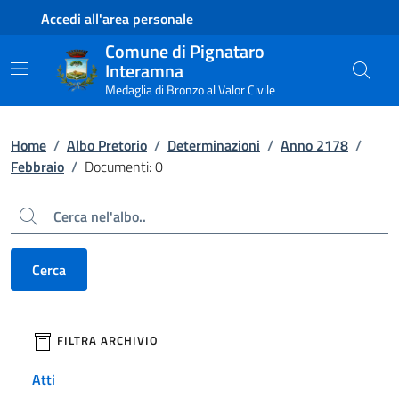
Contenuto principale
Piede di pagina
Accedi all'area personale
Comune di Pignataro
Interamna
Medaglia di Bronzo al Valor Civile
Home
/
Albo Pretorio
/
Determinazioni
/
Anno 2178
/
Febbraio
/
Documenti: 0
Cerca
Cerca
filtri da applicare
FILTRA ARCHIVIO
Atti