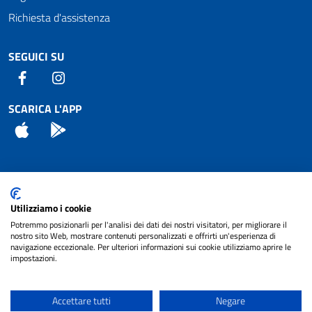
Richiesta d'assistenza
SEGUICI SU
Facebook
Instagram
SCARICA L'APP
App Store
Android
Attuazione Misure PNRR
Utilizziamo i cookie
Piano di miglioramento del sito
Potremmo posizionarli per l'analisi dei dati dei nostri visitatori, per migliorare il
nostro sito Web, mostrare contenuti personalizzati e offrirti un'esperienza di
navigazione eccezionale. Per ulteriori informazioni sui cookie utilizziamo aprire le
impostazioni.
© 2024 Comune di Pignataro Interamna | sito a
Privacy
cura di
NET SMART
Accettare tutti
Negare
Note legali