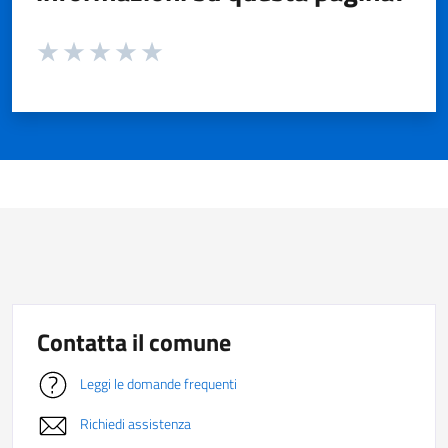
Valuta da 1 a 5 stelle la pagina
Valuta 1 stelle su 5
Valuta 2 stelle su 5
Valuta 3 stelle su 5
Valuta 4 stelle su 5
Valuta 5 stelle su 5
Contatta il comune
Leggi le domande frequenti
Richiedi assistenza