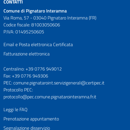
CONTATTI
Comune di Pignataro Interamna
Via Roma, 57 - 03040 Pignataro Interamna (FR)
Codice fiscale: 81003050606
P.IVA: 01495250605
Email e Posta elettronica Certificata
Fatturazione elettronica
Numeri utili
Centralino: +39 0776 949012
Fax: +39 0776 949306
PEC: comune.pignataroint.servizigenerali@certipec.it
Protocollo PEC:
protocollo@pec.comune.pignatarointeramna.fr.it
Leggi le FAQ
Prenotazione appuntamento
Segnalazione disservizio