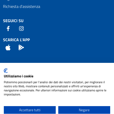
Richiesta d'assistenza
SEGUICI SU
Facebook
Instagram
SCARICA L'APP
App Store
Android
Attuazione Misure PNRR
Utilizziamo i cookie
Piano di miglioramento del sito
Potremmo posizionarli per l'analisi dei dati dei nostri visitatori, per migliorare il
nostro sito Web, mostrare contenuti personalizzati e offrirti un'esperienza di
navigazione eccezionale. Per ulteriori informazioni sui cookie utilizziamo aprire le
impostazioni.
© 2024 Comune di Pignataro Interamna | sito a
Privacy
cura di
NET SMART
Accettare tutti
Negare
Note legali