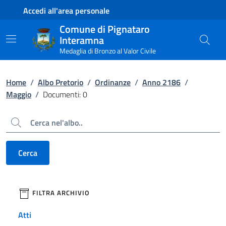
Contenuto principale
Piede di pagina
Accedi all'area personale
Comune di Pignataro
Interamna
Medaglia di Bronzo al Valor Civile
Home
/
Albo Pretorio
/
Ordinanze
/
Anno 2186
/
Maggio
/
Documenti: 0
Cerca
Cerca
filtri da applicare
FILTRA ARCHIVIO
Atti