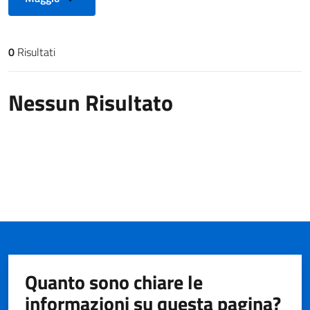
0
Risultati
Risultati di ricerca
Nessun Risultato
Quanto sono chiare le
informazioni su questa pagina?