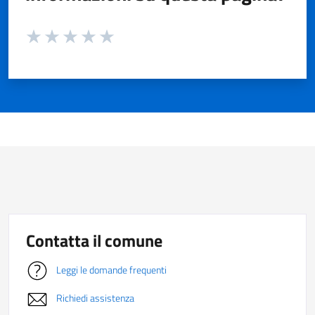
Valuta da 1 a 5 stelle la pagina
Valuta 1 stelle su 5
Valuta 2 stelle su 5
Valuta 3 stelle su 5
Valuta 4 stelle su 5
Valuta 5 stelle su 5
Contatta il comune
Leggi le domande frequenti
Richiedi assistenza