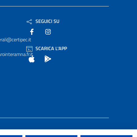
SEGUICI SU
Facebook
Instagram
rali@certipec.it
SCARICA L'APP
ointeramna.fr.it
App Store
Android