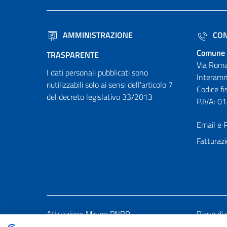
AMMINISTRAZIONE
CON
Comune 
TRASPARENTE
Via Roma
I dati personali pubblicati sono
Interamn
riutilizzabili solo ai sensi dell'articolo 7
Codice f
del decreto legislativo 33/2013
P.IVA: 
Email e P
Fatturazi
Attuazione Misure PNRR
Piano di 