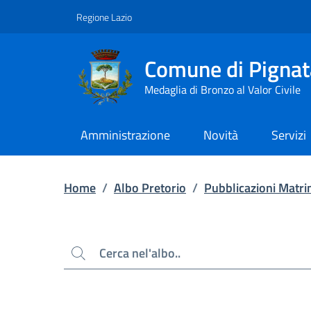
Contenuto principale
Piede di pagina
Regione Lazio
Comune di Pignat
Medaglia di Bronzo al Valor Civile
Amministrazione
Novità
Servizi
Home
/
Albo Pretorio
/
Pubblicazioni Matri
Cerca