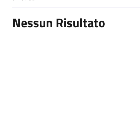
Risultati di ricerca
Nessun Risultato