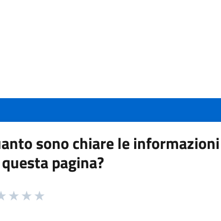
anto sono chiare le informazioni
 questa pagina?
 da 1 a 5 stelle la pagina
a 1 stelle su 5
aluta 2 stelle su 5
Valuta 3 stelle su 5
Valuta 4 stelle su 5
Valuta 5 stelle su 5