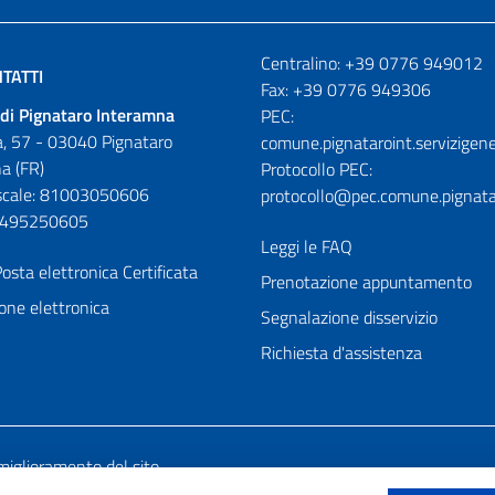
Numeri utili
Centralino: +39 0776 949012
TATTI
Fax: +39 0776 949306
di Pignataro Interamna
PEC:
, 57 - 03040 Pignataro
comune.pignataroint.servizigene
a (FR)
Protocollo PEC:
iscale: 81003050606
protocollo@pec.comune.pignatar
01495250605
Leggi le FAQ
osta elettronica Certificata
Prenotazione appuntamento
one elettronica
Segnalazione disservizio
Richiesta d'assistenza
miglioramento del sito