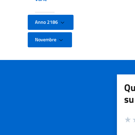
Anno 2186
Novembre
Qu
su
Valuta
Valut
V