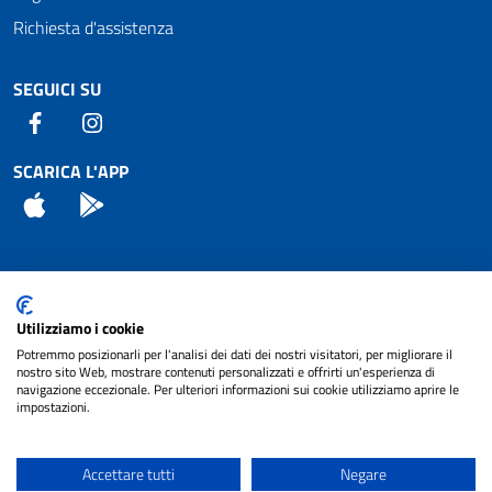
Richiesta d'assistenza
SEGUICI SU
Facebook
Instagram
SCARICA L'APP
App Store
Android
Attuazione Misure PNRR
Utilizziamo i cookie
Piano di miglioramento del sito
Potremmo posizionarli per l'analisi dei dati dei nostri visitatori, per migliorare il
nostro sito Web, mostrare contenuti personalizzati e offrirti un'esperienza di
navigazione eccezionale. Per ulteriori informazioni sui cookie utilizziamo aprire le
impostazioni.
© 2024 Comune di Pignataro Interamna | sito a
Privacy
cura di
NET SMART
Accettare tutti
Negare
Note legali