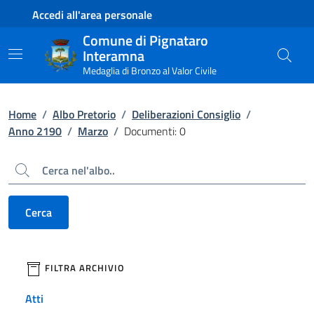
Contenuto principale
Piede di pagina
Accedi all'area personale
Comune di Pignataro
Interamna
Medaglia di Bronzo al Valor Civile
Home
/
Albo Pretorio
/
Deliberazioni Consiglio
/
Anno 2190
/
Marzo
/
Documenti: 0
Cerca
Cerca
filtri da applicare
FILTRA ARCHIVIO
Atti