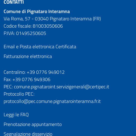
CONTATTI
Comune di Pignataro Interamna
Via Roma, 57 - 03040 Pignataro Interamna (FR)
Codice fiscale: 81003050606
P.IVA: 01495250605
Email e Posta elettronica Certificata
Fatturazione elettronica
Numeri utili
Centralino: +39 0776 949012
Fax: +39 0776 949306
PEC: comune.pignataroint.servizigenerali@certipec.it
Protocollo PEC:
protocollo@pec.comune.pignatarointeramna.fr.it
Leggi le FAQ
Prenotazione appuntamento
Segnalazione disservizio