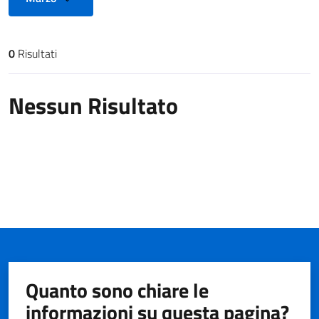
0
Risultati
Risultati di ricerca
Nessun Risultato
Quanto sono chiare le
informazioni su questa pagina?