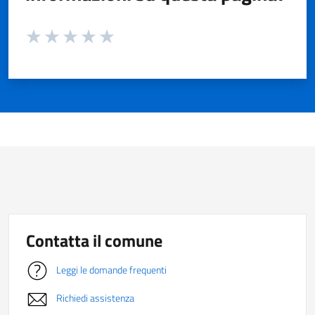
Valuta da 1 a 5 stelle la pagina
Valuta 1 stelle su 5
Valuta 2 stelle su 5
Valuta 3 stelle su 5
Valuta 4 stelle su 5
Valuta 5 stelle su 5
Contatta il comune
Leggi le domande frequenti
Richiedi assistenza