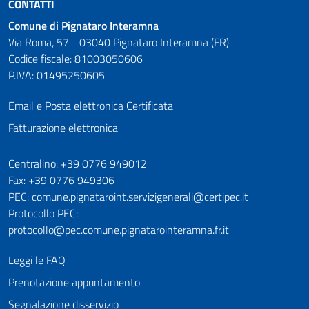
CONTATTI
Comune di Pignataro Interamna
Via Roma, 57 - 03040 Pignataro Interamna (FR)
Codice fiscale: 81003050606
P.IVA: 01495250605
Email e Posta elettronica Certificata
Fatturazione elettronica
Numeri utili
Centralino: +39 0776 949012
Fax: +39 0776 949306
PEC: comune.pignataroint.servizigenerali@certipec.it
Protocollo PEC:
protocollo@pec.comune.pignatarointeramna.fr.it
Leggi le FAQ
Prenotazione appuntamento
Segnalazione disservizio