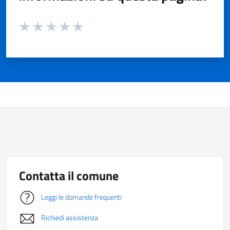
Valuta da 1 a 5 stelle la pagina
Valuta 1 stelle su 5
Valuta 2 stelle su 5
Valuta 3 stelle su 5
Valuta 4 stelle su 5
Valuta 5 stelle su 5
Contatta il comune
Leggi le domande frequenti
Richiedi assistenza