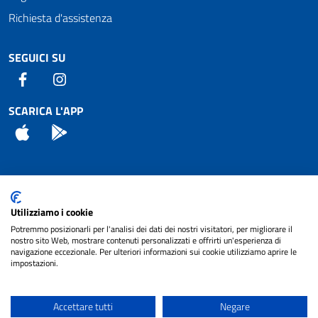
Richiesta d'assistenza
SEGUICI SU
Facebook
Instagram
SCARICA L'APP
App Store
Android
Attuazione Misure PNRR
Utilizziamo i cookie
Piano di miglioramento del sito
Potremmo posizionarli per l'analisi dei dati dei nostri visitatori, per migliorare il
nostro sito Web, mostrare contenuti personalizzati e offrirti un'esperienza di
navigazione eccezionale. Per ulteriori informazioni sui cookie utilizziamo aprire le
impostazioni.
© 2024 Comune di Pignataro Interamna | sito a
Privacy
cura di
NET SMART
Accettare tutti
Negare
Note legali