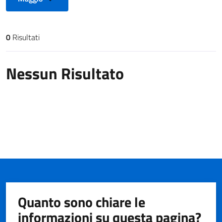
0
Risultati
Risultati di ricerca
Nessun Risultato
Quanto sono chiare le
informazioni su questa pagina?