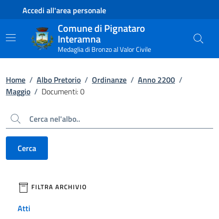
Contenuto principale
Piede di pagina
Accedi all'area personale
Comune di Pignataro
Interamna
Medaglia di Bronzo al Valor Civile
Home
/
Albo Pretorio
/
Ordinanze
/
Anno 2200
/
Maggio
/
Documenti: 0
Cerca
Cerca
filtri da applicare
FILTRA ARCHIVIO
Atti