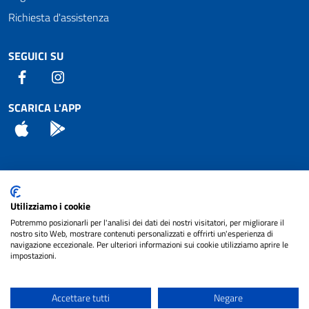
Richiesta d'assistenza
SEGUICI SU
Facebook
Instagram
SCARICA L'APP
App Store
Android
Attuazione Misure PNRR
Utilizziamo i cookie
Piano di miglioramento del sito
Potremmo posizionarli per l'analisi dei dati dei nostri visitatori, per migliorare il
nostro sito Web, mostrare contenuti personalizzati e offrirti un'esperienza di
navigazione eccezionale. Per ulteriori informazioni sui cookie utilizziamo aprire le
impostazioni.
© 2024 Comune di Pignataro Interamna | sito a
Privacy
cura di
NET SMART
Accettare tutti
Negare
Note legali