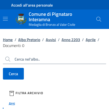
Contenuto principale
Piede di pagina
Accedi all'area personale
Comune di Pignataro
Interamna
Medaglia di Bronzo al Valor Civile
Home
/
Albo Pretorio
/
Avvisi
/
Anno 2203
/
Aprile
/
Documenti: 0
Cerca
Cerca
filtri da applicare
FILTRA ARCHIVIO
Atti