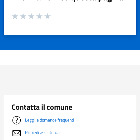
Valuta da 1 a 5 stelle la pagina
Valuta 1 stelle su 5
Valuta 2 stelle su 5
Valuta 3 stelle su 5
Valuta 4 stelle su 5
Valuta 5 stelle su 5
Contatta il comune
Leggi le domande frequenti
Richiedi assistenza