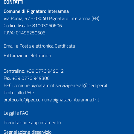
CONTATTI
Comune di Pignataro Interamna
Via Roma, 57 - 03040 Pignataro Interamna (FR)
Codice fiscale: 81003050606
P.IVA: 01495250605
Email e Posta elettronica Certificata
Fatturazione elettronica
Numeri utili
Centralino: +39 0776 949012
Fax: +39 0776 949306
PEC: comune.pignataroint.servizigenerali@certipec.it
Protocollo PEC:
protocollo@pec.comune.pignatarointeramna.fr.it
Leggi le FAQ
Prenotazione appuntamento
Segnalazione disservizio