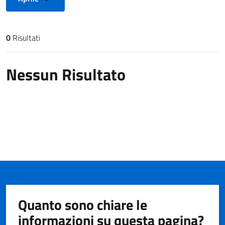
0
Risultati
Risultati di ricerca
Nessun Risultato
Quanto sono chiare le
informazioni su questa pagina?