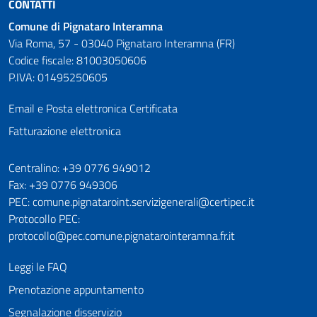
CONTATTI
Comune di Pignataro Interamna
Via Roma, 57 - 03040 Pignataro Interamna (FR)
Codice fiscale: 81003050606
P.IVA: 01495250605
Email e Posta elettronica Certificata
Fatturazione elettronica
Numeri utili
Centralino: +39 0776 949012
Fax: +39 0776 949306
PEC: comune.pignataroint.servizigenerali@certipec.it
Protocollo PEC:
protocollo@pec.comune.pignatarointeramna.fr.it
Leggi le FAQ
Prenotazione appuntamento
Segnalazione disservizio