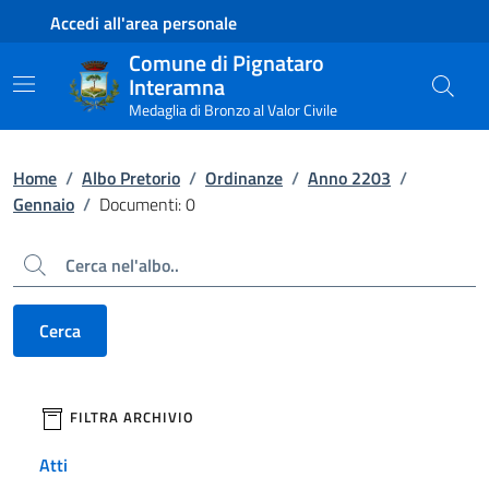
Contenuto principale
Piede di pagina
Accedi all'area personale
Comune di Pignataro
Interamna
Medaglia di Bronzo al Valor Civile
Home
/
Albo Pretorio
/
Ordinanze
/
Anno 2203
/
Gennaio
/
Documenti: 0
Cerca
Cerca
filtri da applicare
FILTRA ARCHIVIO
Atti