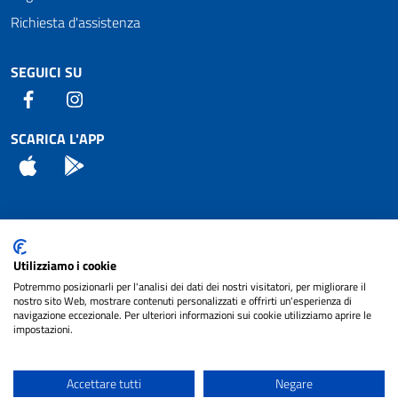
Richiesta d'assistenza
SEGUICI SU
Facebook
Instagram
SCARICA L'APP
App Store
Android
Attuazione Misure PNRR
Utilizziamo i cookie
Piano di miglioramento del sito
Potremmo posizionarli per l'analisi dei dati dei nostri visitatori, per migliorare il
nostro sito Web, mostrare contenuti personalizzati e offrirti un'esperienza di
navigazione eccezionale. Per ulteriori informazioni sui cookie utilizziamo aprire le
impostazioni.
© 2024 Comune di Pignataro Interamna | sito a
Privacy
cura di
NET SMART
Accettare tutti
Negare
Note legali