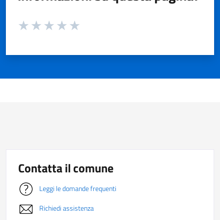
Valuta da 1 a 5 stelle la pagina
Valuta 1 stelle su 5
Valuta 2 stelle su 5
Valuta 3 stelle su 5
Valuta 4 stelle su 5
Valuta 5 stelle su 5
Contatta il comune
Leggi le domande frequenti
Richiedi assistenza