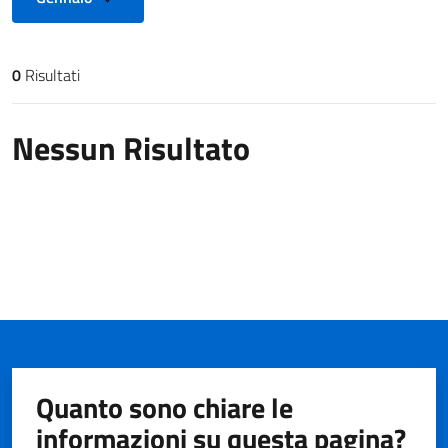
0
Risultati
Risultati di ricerca
Nessun Risultato
Quanto sono chiare le
informazioni su questa pagina?