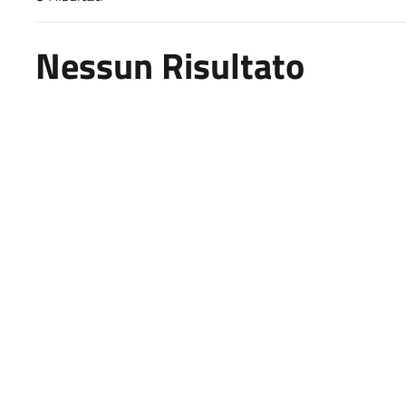
Risultati di ricerca
Nessun Risultato