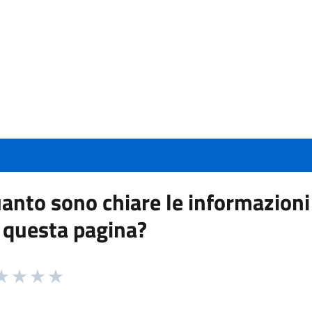
anto sono chiare le informazioni
 questa pagina?
 da 1 a 5 stelle la pagina
a 1 stelle su 5
aluta 2 stelle su 5
Valuta 3 stelle su 5
Valuta 4 stelle su 5
Valuta 5 stelle su 5