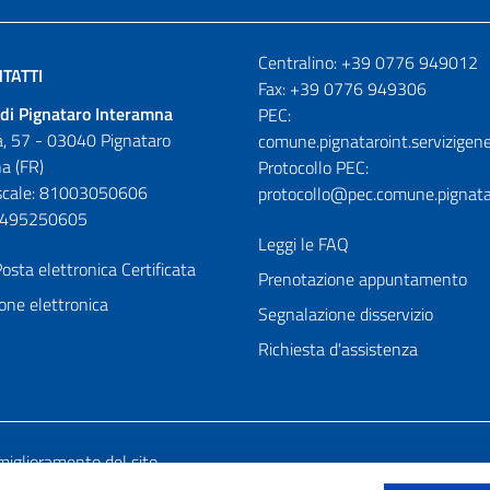
Numeri utili
Centralino: +39 0776 949012
TATTI
Fax: +39 0776 949306
di Pignataro Interamna
PEC:
, 57 - 03040 Pignataro
comune.pignataroint.servizigene
a (FR)
Protocollo PEC:
iscale: 81003050606
protocollo@pec.comune.pignatar
01495250605
Leggi le FAQ
osta elettronica Certificata
Prenotazione appuntamento
one elettronica
Segnalazione disservizio
Richiesta d'assistenza
miglioramento del sito