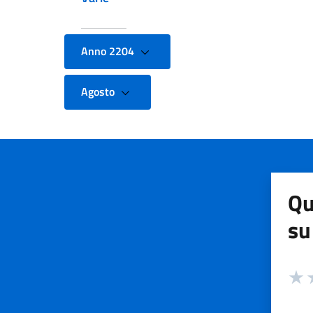
Anno 2204
Agosto
Qu
su
Valuta
Valut
V