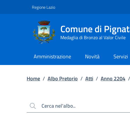
Contenuto principale
Piede di pagina
Regione Lazio
Comune di Pignat
Medaglia di Bronzo al Valor Civile
Amministrazione
Novità
Servizi
Home
/
Albo Pretorio
/
Atti
/
Anno 2204
Cerca