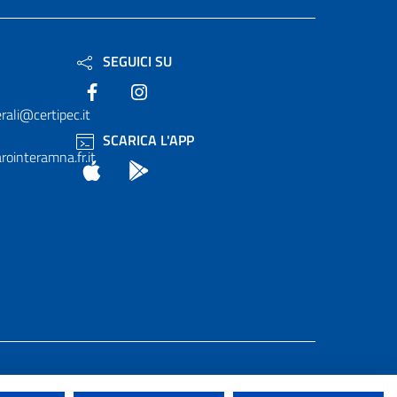
SEGUICI SU
Facebook
Instagram
rali@certipec.it
SCARICA L'APP
ointeramna.fr.it
App Store
Android