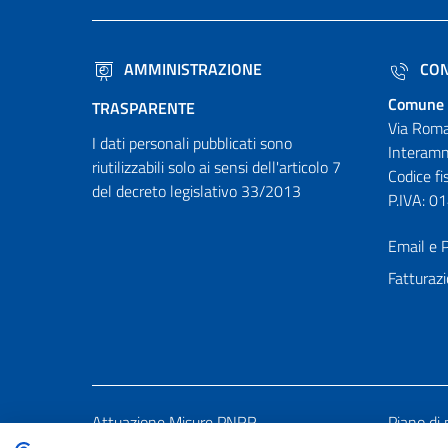
AMMINISTRAZIONE
CON
Comune 
TRASPARENTE
Via Roma
I dati personali pubblicati sono
Interamn
riutilizzabili solo ai sensi dell'articolo 7
Codice f
del decreto legislativo 33/2013
P.IVA: 
Email e P
Fatturazi
Attuazione Misure PNRR
Piano di 