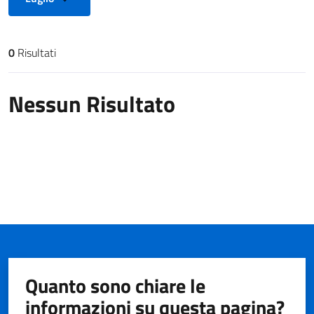
0
Risultati
Risultati di ricerca
Nessun Risultato
Quanto sono chiare le
informazioni su questa pagina?