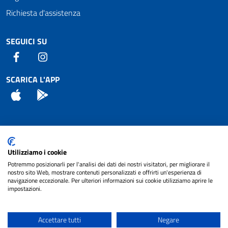
Richiesta d'assistenza
SEGUICI SU
Facebook
Instagram
SCARICA L'APP
App Store
Android
Attuazione Misure PNRR
Utilizziamo i cookie
Piano di miglioramento del sito
Potremmo posizionarli per l'analisi dei dati dei nostri visitatori, per migliorare il
nostro sito Web, mostrare contenuti personalizzati e offrirti un'esperienza di
navigazione eccezionale. Per ulteriori informazioni sui cookie utilizziamo aprire le
impostazioni.
© 2024 Comune di Pignataro Interamna | sito a
Privacy
cura di
NET SMART
Accettare tutti
Negare
Note legali