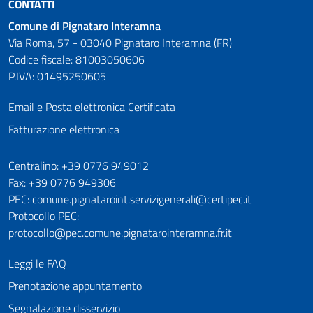
CONTATTI
Comune di Pignataro Interamna
Via Roma, 57 - 03040 Pignataro Interamna (FR)
Codice fiscale: 81003050606
P.IVA: 01495250605
Email e Posta elettronica Certificata
Fatturazione elettronica
Numeri utili
Centralino: +39 0776 949012
Fax: +39 0776 949306
PEC: comune.pignataroint.servizigenerali@certipec.it
Protocollo PEC:
protocollo@pec.comune.pignatarointeramna.fr.it
Leggi le FAQ
Prenotazione appuntamento
Segnalazione disservizio