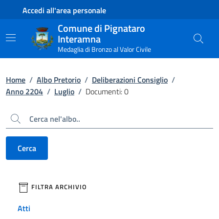
Contenuto principale
Piede di pagina
Accedi all'area personale
Comune di Pignataro
Interamna
Medaglia di Bronzo al Valor Civile
Home
/
Albo Pretorio
/
Deliberazioni Consiglio
/
Anno 2204
/
Luglio
/
Documenti: 0
Cerca
Cerca
filtri da applicare
FILTRA ARCHIVIO
Atti