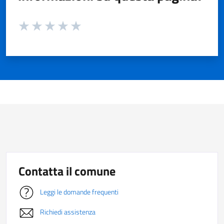
Valuta da 1 a 5 stelle la pagina
Valuta 1 stelle su 5
Valuta 2 stelle su 5
Valuta 3 stelle su 5
Valuta 4 stelle su 5
Valuta 5 stelle su 5
Contatta il comune
Leggi le domande frequenti
Richiedi assistenza