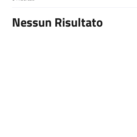
Risultati di ricerca
Nessun Risultato