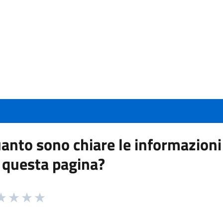
anto sono chiare le informazioni
 questa pagina?
 da 1 a 5 stelle la pagina
a 1 stelle su 5
aluta 2 stelle su 5
Valuta 3 stelle su 5
Valuta 4 stelle su 5
Valuta 5 stelle su 5