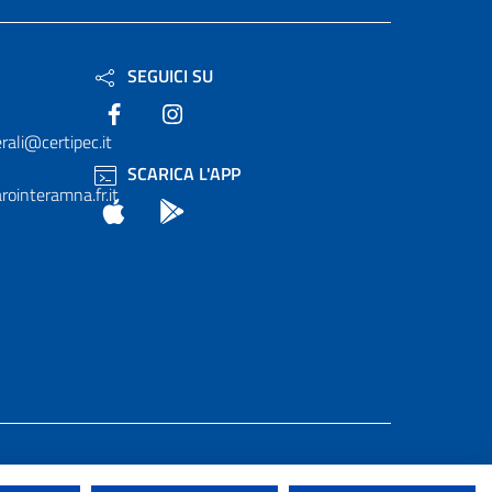
SEGUICI SU
Facebook
Instagram
rali@certipec.it
SCARICA L'APP
ointeramna.fr.it
App Store
Android