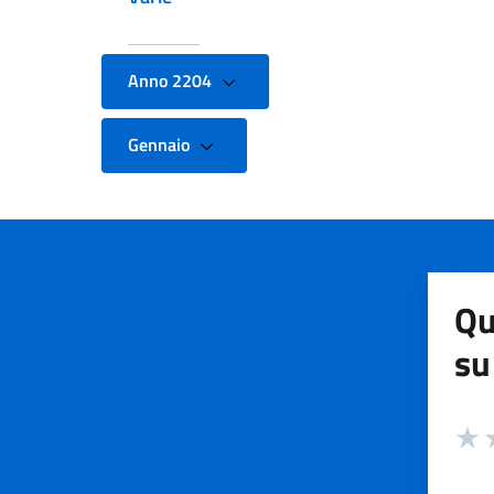
Anno 2204
Gennaio
Qu
su
Valuta
Valut
V