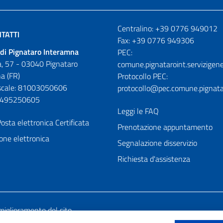
Numeri utili
Centralino: +39 0776 949012
TATTI
Fax: +39 0776 949306
di Pignataro Interamna
PEC:
, 57 - 03040 Pignataro
comune.pignataroint.servizigene
a (FR)
Protocollo PEC:
iscale: 81003050606
protocollo@pec.comune.pignatar
01495250605
Leggi le FAQ
osta elettronica Certificata
Prenotazione appuntamento
one elettronica
Segnalazione disservizio
Richiesta d'assistenza
miglioramento del sito