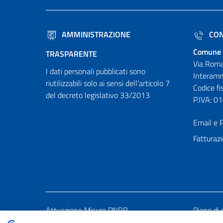
AMMINISTRAZIONE
CON
Comune 
TRASPARENTE
Via Roma
I dati personali pubblicati sono
Interamn
riutilizzabili solo ai sensi dell'articolo 7
Codice f
del decreto legislativo 33/2013
P.IVA: 
Email e P
Fatturazi
Attuazione Misure PNRR
Piano di 