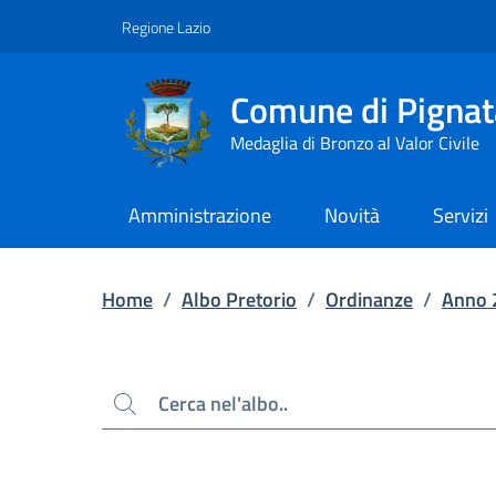
Contenuto principale
Piede di pagina
Regione Lazio
Comune di Pignat
Medaglia di Bronzo al Valor Civile
Amministrazione
Novità
Servizi
Home
/
Albo Pretorio
/
Ordinanze
/
Anno 
Cerca