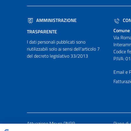
AMMINISTRAZIONE
CON
Comune 
TRASPARENTE
Via Roma
I dati personali pubblicati sono
Interamn
riutilizzabili solo ai sensi dell'articolo 7
Codice f
del decreto legislativo 33/2013
P.IVA: 
Email e P
Fatturazi
Attuazione Misure PNRR
Piano di 