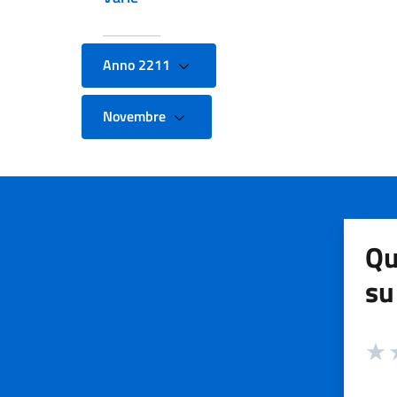
Anno 2211
Novembre
Qu
su
Valuta
Valut
V