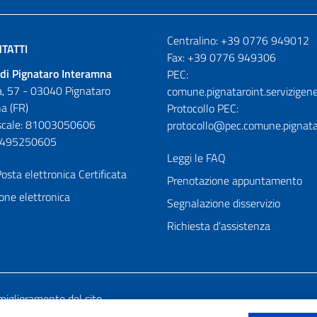
Numeri utili
Centralino: +39 0776 949012
TATTI
Fax: +39 0776 949306
di Pignataro Interamna
PEC:
, 57 - 03040 Pignataro
comune.pignataroint.servizigene
a (FR)
Protocollo PEC:
iscale: 81003050606
protocollo@pec.comune.pignatar
01495250605
Leggi le FAQ
osta elettronica Certificata
Prenotazione appuntamento
one elettronica
Segnalazione disservizio
Richiesta d'assistenza
miglioramento del sito