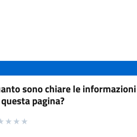
anto sono chiare le informazioni
 questa pagina?
 da 1 a 5 stelle la pagina
a 1 stelle su 5
aluta 2 stelle su 5
Valuta 3 stelle su 5
Valuta 4 stelle su 5
Valuta 5 stelle su 5