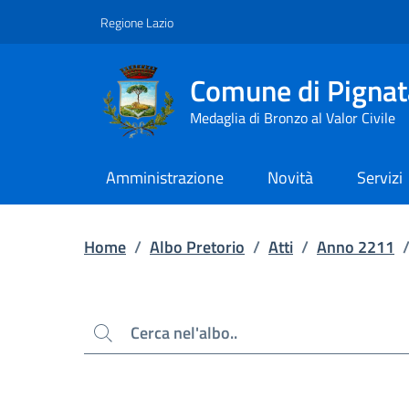
Contenuto principale
Piede di pagina
Regione Lazio
Comune di Pignat
Medaglia di Bronzo al Valor Civile
Amministrazione
Novità
Servizi
Home
/
Albo Pretorio
/
Atti
/
Anno 2211
Cerca