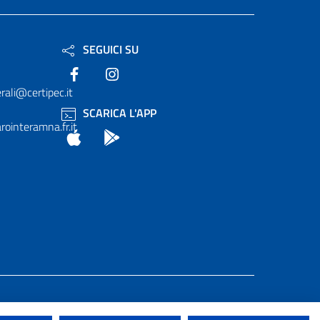
SEGUICI SU
Facebook
Instagram
rali@certipec.it
SCARICA L'APP
ointeramna.fr.it
App Store
Android