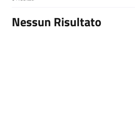
Risultati di ricerca
Nessun Risultato