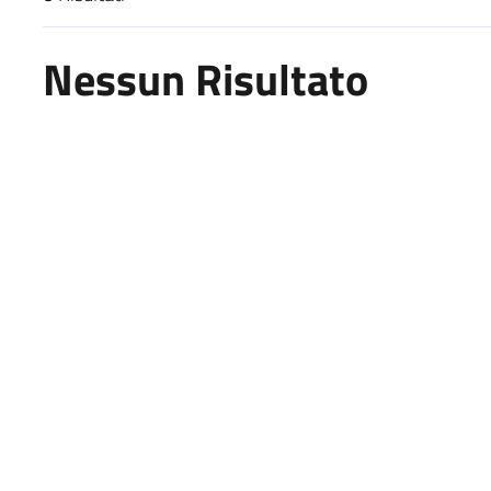
Risultati di ricerca
Nessun Risultato