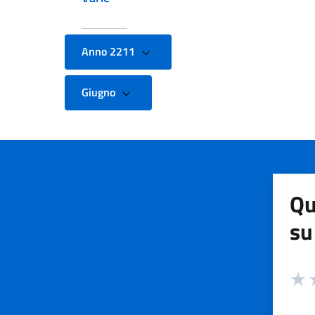
Anno 2211
Giugno
Qu
su
Valuta
Valut
V