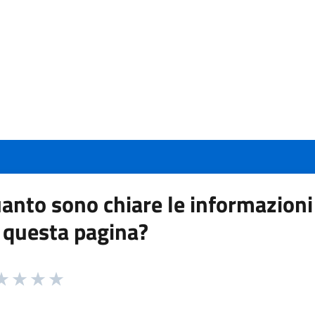
anto sono chiare le informazioni
 questa pagina?
 da 1 a 5 stelle la pagina
a 1 stelle su 5
aluta 2 stelle su 5
Valuta 3 stelle su 5
Valuta 4 stelle su 5
Valuta 5 stelle su 5