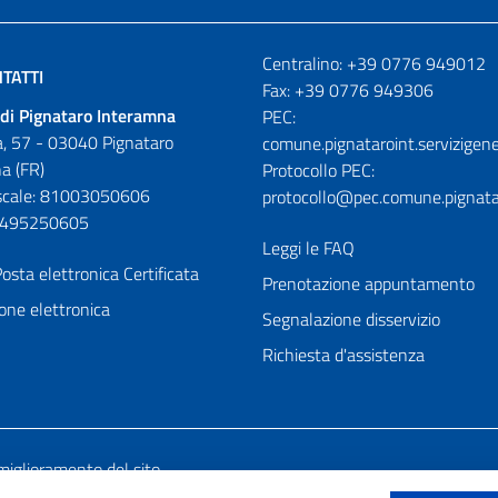
Numeri utili
Centralino: +39 0776 949012
TATTI
Fax: +39 0776 949306
di Pignataro Interamna
PEC:
, 57 - 03040 Pignataro
comune.pignataroint.servizigene
a (FR)
Protocollo PEC:
iscale: 81003050606
protocollo@pec.comune.pignatar
01495250605
Leggi le FAQ
osta elettronica Certificata
Prenotazione appuntamento
one elettronica
Segnalazione disservizio
Richiesta d'assistenza
miglioramento del sito