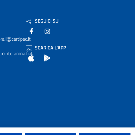
SEGUICI SU
Facebook
Instagram
rali@certipec.it
SCARICA L'APP
ointeramna.fr.it
App Store
Android