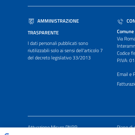
AMMINISTRAZIONE
CON
Comune 
TRASPARENTE
Via Roma
I dati personali pubblicati sono
Interamn
riutilizzabili solo ai sensi dell'articolo 7
Codice f
del decreto legislativo 33/2013
P.IVA: 
Email e P
Fatturazi
Attuazione Misure PNRR
Piano di 