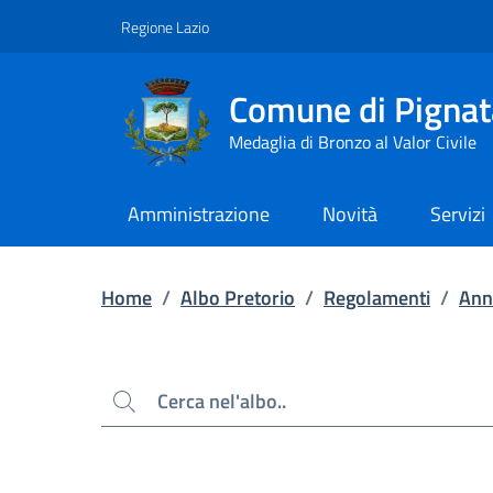
Contenuto principale
Piede di pagina
Regione Lazio
Comune di Pignat
Medaglia di Bronzo al Valor Civile
Amministrazione
Novità
Servizi
Home
/
Albo Pretorio
/
Regolamenti
/
Ann
Cerca