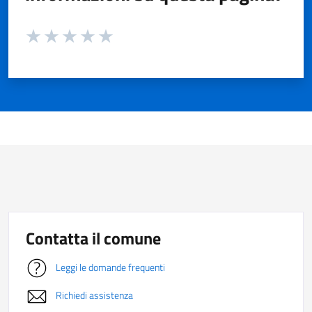
Valuta da 1 a 5 stelle la pagina
Valuta 1 stelle su 5
Valuta 2 stelle su 5
Valuta 3 stelle su 5
Valuta 4 stelle su 5
Valuta 5 stelle su 5
Contatta il comune
Leggi le domande frequenti
Richiedi assistenza