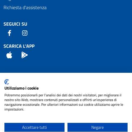
Richiesta d'assistenza
SEGUICI SU
Facebook
Instagram
SCARICA L'APP
App Store
Android
Attuazione Misure PNRR
Utilizziamo i cookie
Piano di miglioramento del sito
Potremmo posizionarli per l'analisi dei dati dei nostri visitatori, per migliorare il
nostro sito Web, mostrare contenuti personalizzati e offrirti un'esperienza di
navigazione eccezionale. Per ulteriori informazioni sui cookie utilizziamo aprire le
impostazioni.
© 2024 Comune di Pignataro Interamna | sito a
Privacy
cura di
NET SMART
Accettare tutti
Negare
Note legali