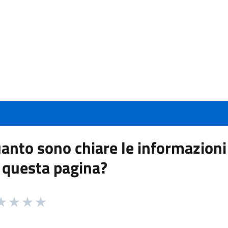
anto sono chiare le informazioni
 questa pagina?
 da 1 a 5 stelle la pagina
a 1 stelle su 5
aluta 2 stelle su 5
Valuta 3 stelle su 5
Valuta 4 stelle su 5
Valuta 5 stelle su 5