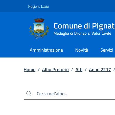
Contenuto principale
Piede di pagina
Regione Lazio
Comune di Pignat
Medaglia di Bronzo al Valor Civile
Amministrazione
Novità
Servizi
Home
/
Albo Pretorio
/
Atti
/
Anno 2217
Cerca