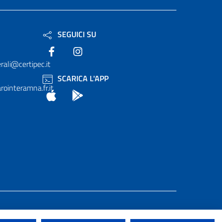
SEGUICI SU
Facebook
Instagram
rali@certipec.it
SCARICA L'APP
ointeramna.fr.it
App Store
Android