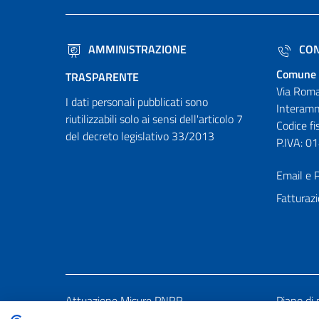
AMMINISTRAZIONE
CON
Comune 
TRASPARENTE
Via Roma
I dati personali pubblicati sono
Interamn
riutilizzabili solo ai sensi dell'articolo 7
Codice f
del decreto legislativo 33/2013
P.IVA: 
Email e P
Fatturazi
Attuazione Misure PNRR
Piano di 