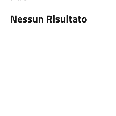
Risultati di ricerca
Nessun Risultato