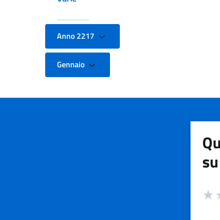
Anno 2217
Gennaio
Qu
su
Valuta
Valut
V