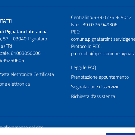
Numeri utili
Centralino: +39 0776 949012
TATTI
Fax: +39 0776 949306
di Pignataro Interamna
PEC:
, 57 - 03040 Pignataro
comune.pignataroint.servizigene
a (FR)
Protocollo PEC:
iscale: 81003050606
protocollo@pec.comune.pignatar
01495250605
Leggi le FAQ
osta elettronica Certificata
Prenotazione appuntamento
one elettronica
Segnalazione disservizio
Richiesta d'assistenza
miglioramento del sito