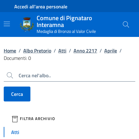
Contenuto principale
Piede di pagina
Accedi all'area personale
Comune di Pignataro
Interamna
Medaglia di Bronzo al Valor Civile
Home
/
Albo Pretorio
/
Atti
/
Anno 2217
/
Aprile
/
Documenti: 0
Cerca
Cerca
filtri da applicare
FILTRA ARCHIVIO
Atti