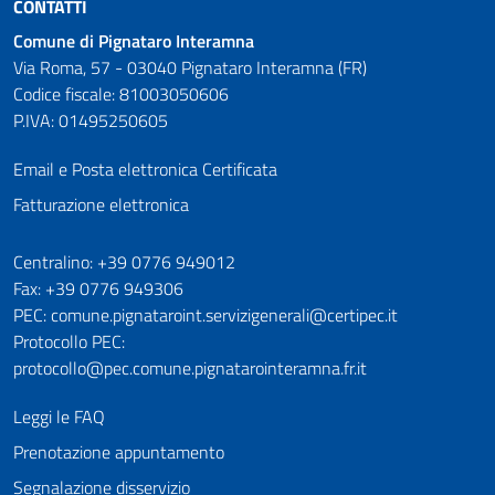
CONTATTI
Comune di Pignataro Interamna
Via Roma, 57 - 03040 Pignataro Interamna (FR)
Codice fiscale: 81003050606
P.IVA: 01495250605
Email e Posta elettronica Certificata
Fatturazione elettronica
Numeri utili
Centralino: +39 0776 949012
Fax: +39 0776 949306
PEC: comune.pignataroint.servizigenerali@certipec.it
Protocollo PEC:
protocollo@pec.comune.pignatarointeramna.fr.it
Leggi le FAQ
Prenotazione appuntamento
Segnalazione disservizio