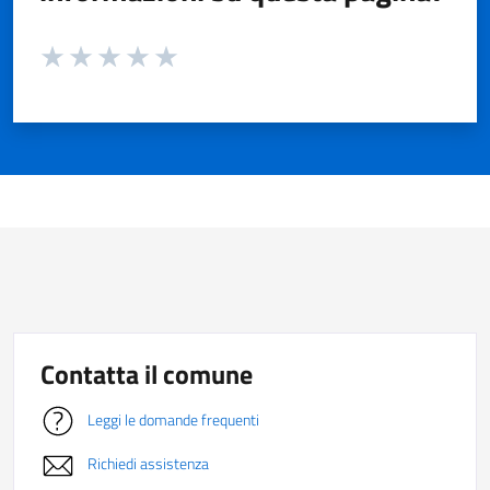
Valuta da 1 a 5 stelle la pagina
Valuta 1 stelle su 5
Valuta 2 stelle su 5
Valuta 3 stelle su 5
Valuta 4 stelle su 5
Valuta 5 stelle su 5
Contatta il comune
Leggi le domande frequenti
Richiedi assistenza