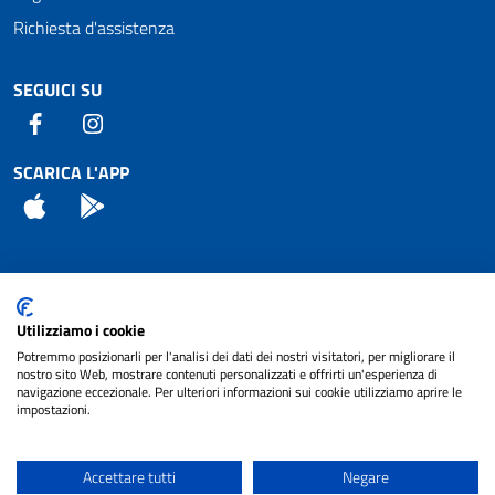
Richiesta d'assistenza
SEGUICI SU
Facebook
Instagram
SCARICA L'APP
App Store
Android
Attuazione Misure PNRR
Utilizziamo i cookie
Piano di miglioramento del sito
Potremmo posizionarli per l'analisi dei dati dei nostri visitatori, per migliorare il
nostro sito Web, mostrare contenuti personalizzati e offrirti un'esperienza di
navigazione eccezionale. Per ulteriori informazioni sui cookie utilizziamo aprire le
impostazioni.
© 2024 Comune di Pignataro Interamna | sito a
Privacy
cura di
NET SMART
Accettare tutti
Negare
Note legali