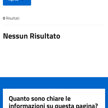
0
Risultati
Risultati di ricerca
Nessun Risultato
Quanto sono chiare le
informazioni su questa pagina?