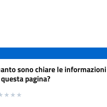
anto sono chiare le informazioni
 questa pagina?
 da 1 a 5 stelle la pagina
a 1 stelle su 5
aluta 2 stelle su 5
Valuta 3 stelle su 5
Valuta 4 stelle su 5
Valuta 5 stelle su 5