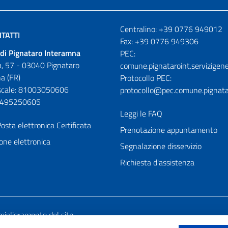
Numeri utili
Centralino: +39 0776 949012
TATTI
Fax: +39 0776 949306
di Pignataro Interamna
PEC:
, 57 - 03040 Pignataro
comune.pignataroint.servizigene
a (FR)
Protocollo PEC:
iscale: 81003050606
protocollo@pec.comune.pignatar
01495250605
Leggi le FAQ
osta elettronica Certificata
Prenotazione appuntamento
one elettronica
Segnalazione disservizio
Richiesta d'assistenza
miglioramento del sito