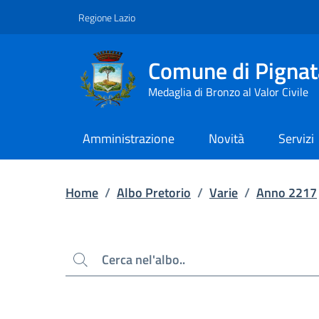
Contenuto principale
Piede di pagina
Regione Lazio
Comune di Pignat
Medaglia di Bronzo al Valor Civile
Amministrazione
Novità
Servizi
Home
/
Albo Pretorio
/
Varie
/
Anno 2217
Cerca