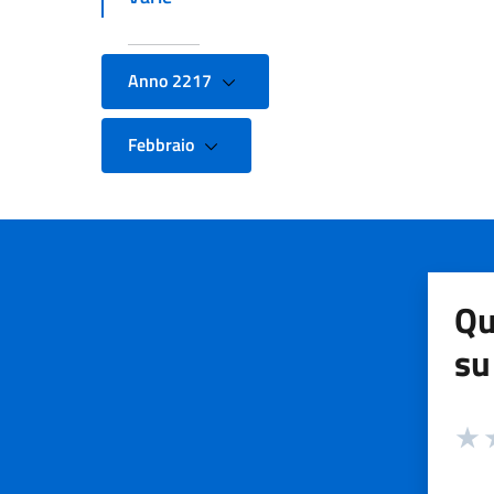
Anno 2217
Febbraio
Qu
su
Valuta
Valut
V