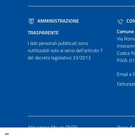
AMMINISTRAZIONE
CON
Comune 
TRASPARENTE
Via Roma
I dati personali pubblicati sono
Interamn
riutilizzabili solo ai sensi dell'articolo 7
Codice f
del decreto legislativo 33/2013
P.IVA: 
Email e P
Fatturazi
Attuazione Misure PNRR
Piano di 