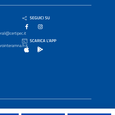
SEGUICI SU
Facebook
Instagram
rali@certipec.it
SCARICA L'APP
ointeramna.fr.it
App Store
Android