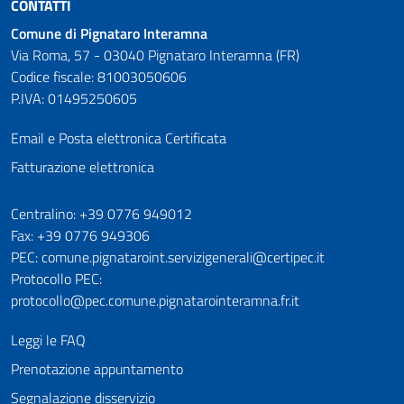
CONTATTI
Comune di Pignataro Interamna
Via Roma, 57 - 03040 Pignataro Interamna (FR)
Codice fiscale: 81003050606
P.IVA: 01495250605
Email e Posta elettronica Certificata
Fatturazione elettronica
Numeri utili
Centralino: +39 0776 949012
Fax: +39 0776 949306
PEC: comune.pignataroint.servizigenerali@certipec.it
Protocollo PEC:
protocollo@pec.comune.pignatarointeramna.fr.it
Leggi le FAQ
Prenotazione appuntamento
Segnalazione disservizio