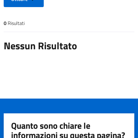
0
Risultati
Risultati di ricerca
Nessun Risultato
Quanto sono chiare le
informazioni su questa pagina?