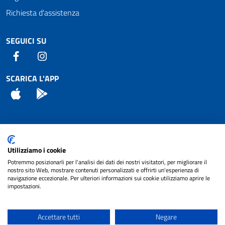
Richiesta d'assistenza
SEGUICI SU
Facebook
Instagram
SCARICA L'APP
App Store
Android
Attuazione Misure PNRR
Utilizziamo i cookie
Piano di miglioramento del sito
Potremmo posizionarli per l'analisi dei dati dei nostri visitatori, per migliorare il
nostro sito Web, mostrare contenuti personalizzati e offrirti un'esperienza di
navigazione eccezionale. Per ulteriori informazioni sui cookie utilizziamo aprire le
impostazioni.
© 2024 Comune di Pignataro Interamna | sito a
Privacy
cura di
NET SMART
Accettare tutti
Negare
Note legali