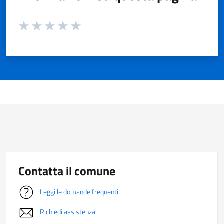
Valuta da 1 a 5 stelle la pagina
Valuta 1 stelle su 5
Valuta 2 stelle su 5
Valuta 3 stelle su 5
Valuta 4 stelle su 5
Valuta 5 stelle su 5
Contatta il comune
Leggi le domande frequenti
Richiedi assistenza