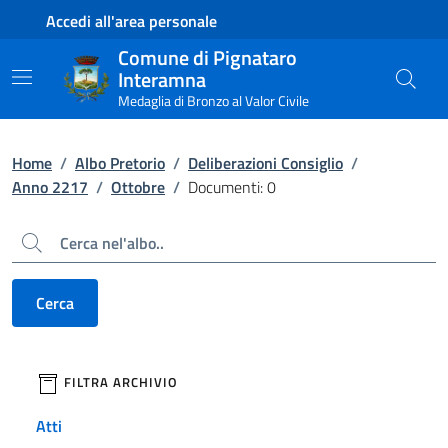
Contenuto principale
Piede di pagina
Accedi all'area personale
Comune di Pignataro
Interamna
Medaglia di Bronzo al Valor Civile
Home
/
Albo Pretorio
/
Deliberazioni Consiglio
/
Anno 2217
/
Ottobre
/
Documenti: 0
Cerca
Cerca
filtri da applicare
FILTRA ARCHIVIO
Atti