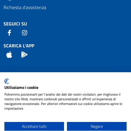
Richiesta d'assistenza
SEGUICI SU
Facebook
Instagram
SCARICA L'APP
App Store
Android
Attuazione Misure PNRR
Utilizziamo i cookie
Piano di miglioramento del sito
Potremmo posizionarli per l'analisi dei dati dei nostri visitatori, per migliorare il
nostro sito Web, mostrare contenuti personalizzati e offrirti un'esperienza di
navigazione eccezionale. Per ulteriori informazioni sui cookie utilizziamo aprire le
impostazioni.
© 2024 Comune di Pignataro Interamna | sito a
Privacy
cura di
NET SMART
Accettare tutti
Negare
Note legali