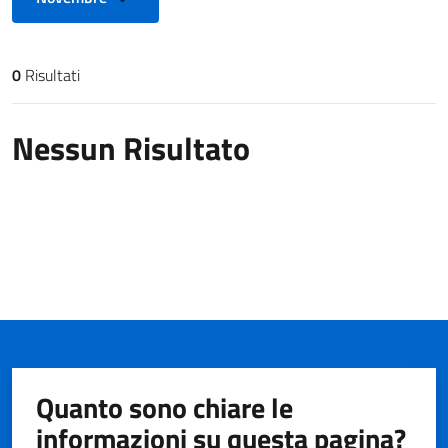
0
Risultati
Risultati di ricerca
Nessun Risultato
Quanto sono chiare le
informazioni su questa pagina?