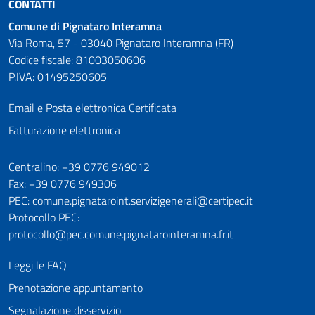
CONTATTI
Comune di Pignataro Interamna
Via Roma, 57 - 03040 Pignataro Interamna (FR)
Codice fiscale: 81003050606
P.IVA: 01495250605
Email e Posta elettronica Certificata
Fatturazione elettronica
Numeri utili
Centralino: +39 0776 949012
Fax: +39 0776 949306
PEC: comune.pignataroint.servizigenerali@certipec.it
Protocollo PEC:
protocollo@pec.comune.pignatarointeramna.fr.it
Leggi le FAQ
Prenotazione appuntamento
Segnalazione disservizio