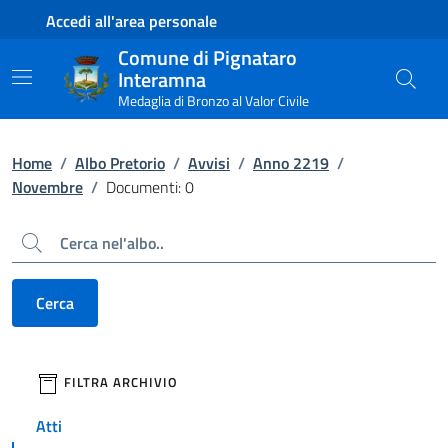
Contenuto principale
Piede di pagina
Accedi all'area personale
Comune di Pignataro
Interamna
Medaglia di Bronzo al Valor Civile
Home
/
Albo Pretorio
/
Avvisi
/
Anno 2219
/
Novembre
/
Documenti: 0
Cerca
Cerca
filtri da applicare
FILTRA ARCHIVIO
Atti