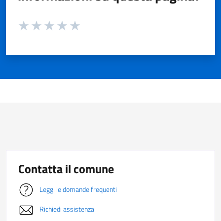
Valuta da 1 a 5 stelle la pagina
Valuta 1 stelle su 5
Valuta 2 stelle su 5
Valuta 3 stelle su 5
Valuta 4 stelle su 5
Valuta 5 stelle su 5
Contatta il comune
Leggi le domande frequenti
Richiedi assistenza