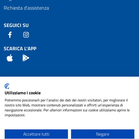
Richiesta d'assistenza
SEGUICI SU
Facebook
Instagram
SCARICA L'APP
App Store
Android
Attuazione Misure PNRR
Utilizziamo i cookie
Piano di miglioramento del sito
Potremmo posizionarli per l'analisi dei dati dei nostri visitatori, per migliorare il
nostro sito Web, mostrare contenuti personalizzati e offrirti un'esperienza di
navigazione eccezionale. Per ulteriori informazioni sui cookie utilizziamo aprire le
impostazioni.
© 2024 Comune di Pignataro Interamna | sito a
Privacy
cura di
NET SMART
Accettare tutti
Negare
Note legali