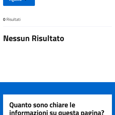
0
Risultati
Risultati di ricerca
Nessun Risultato
Quanto sono chiare le
informazioni su questa pagina?