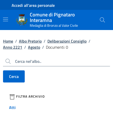
Contenuto principale
Piede di pagina
Accedi all'area personale
Comune di Pignataro
Interamna
Medaglia di Bronzo al Valor Civile
Home
/
Albo Pretorio
/
Deliberazioni Consiglio
/
Anno 2221
/
Agosto
/
Documenti: 0
Cerca
Cerca
filtri da applicare
FILTRA ARCHIVIO
Atti