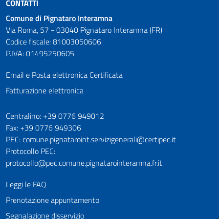
CONTATTI
Comune di Pignataro Interamna
Via Roma, 57 - 03040 Pignataro Interamna (FR)
Codice fiscale: 81003050606
P.IVA: 01495250605
Email e Posta elettronica Certificata
Fatturazione elettronica
Numeri utili
Centralino: +39 0776 949012
Fax: +39 0776 949306
PEC: comune.pignataroint.servizigenerali@certipec.it
Protocollo PEC:
protocollo@pec.comune.pignatarointeramna.fr.it
Leggi le FAQ
Prenotazione appuntamento
Segnalazione disservizio