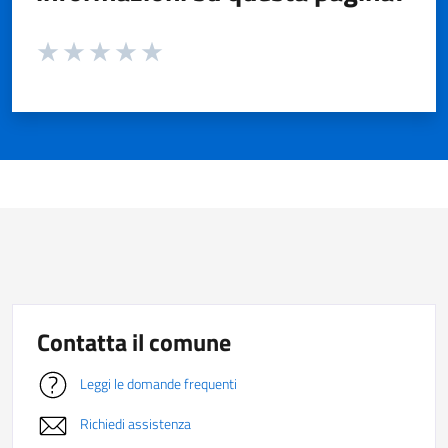
Valuta da 1 a 5 stelle la pagina
Valuta 1 stelle su 5
Valuta 2 stelle su 5
Valuta 3 stelle su 5
Valuta 4 stelle su 5
Valuta 5 stelle su 5
Contatta il comune
Leggi le domande frequenti
Richiedi assistenza