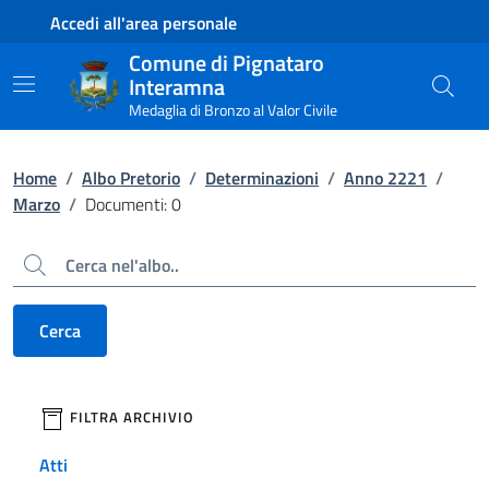
Contenuto principale
Piede di pagina
Accedi all'area personale
Comune di Pignataro
Interamna
Medaglia di Bronzo al Valor Civile
Home
/
Albo Pretorio
/
Determinazioni
/
Anno 2221
/
Marzo
/
Documenti: 0
Cerca
Cerca
filtri da applicare
FILTRA ARCHIVIO
Atti