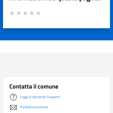
Valuta da 1 a 5 stelle la pagina
Valuta 1 stelle su 5
Valuta 2 stelle su 5
Valuta 3 stelle su 5
Valuta 4 stelle su 5
Valuta 5 stelle su 5
Contatta il comune
Leggi le domande frequenti
Richiedi assistenza