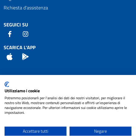
Richiesta d'assistenza
SEGUICI SU
Facebook
Instagram
SCARICA L'APP
App Store
Android
Attuazione Misure PNRR
Utilizziamo i cookie
Piano di miglioramento del sito
Potremmo posizionarli per l'analisi dei dati dei nostri visitatori, per migliorare il
nostro sito Web, mostrare contenuti personalizzati e offrirti un'esperienza di
navigazione eccezionale. Per ulteriori informazioni sui cookie utilizziamo aprire le
impostazioni.
© 2024 Comune di Pignataro Interamna | sito a
Privacy
cura di
NET SMART
Accettare tutti
Negare
Note legali