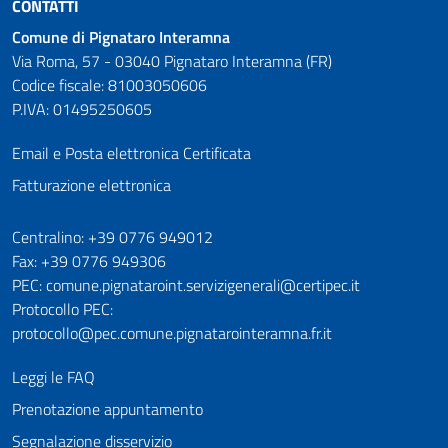
CONTATTI
Comune di Pignataro Interamna
Via Roma, 57 - 03040 Pignataro Interamna (FR)
Codice fiscale: 81003050606
P.IVA: 01495250605
Email e Posta elettronica Certificata
Fatturazione elettronica
Numeri utili
Centralino: +39 0776 949012
Fax: +39 0776 949306
PEC: comune.pignataroint.servizigenerali@certipec.it
Protocollo PEC:
protocollo@pec.comune.pignatarointeramna.fr.it
Leggi le FAQ
Prenotazione appuntamento
Segnalazione disservizio