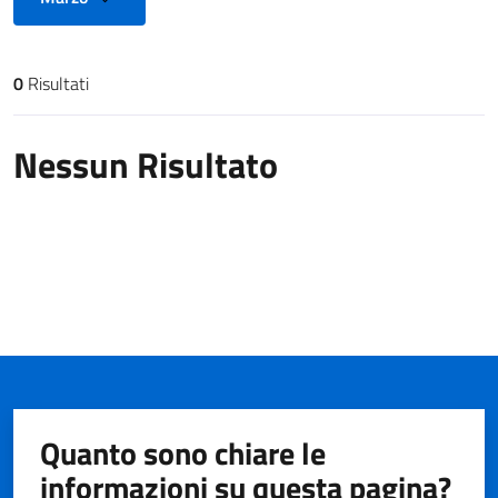
0
Risultati
Risultati di ricerca
Nessun Risultato
Quanto sono chiare le
informazioni su questa pagina?