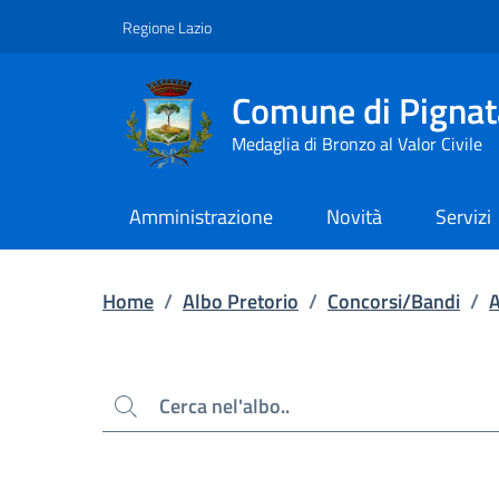
Contenuto principale
Piede di pagina
Regione Lazio
Comune di Pignat
Medaglia di Bronzo al Valor Civile
Amministrazione
Novità
Servizi
Home
/
Albo Pretorio
/
Concorsi/Bandi
/
Cerca