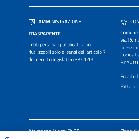
AMMINISTRAZIONE
CON
Comune 
TRASPARENTE
Via Roma
I dati personali pubblicati sono
Interamn
riutilizzabili solo ai sensi dell'articolo 7
Codice f
del decreto legislativo 33/2013
P.IVA: 
Email e P
Fatturazi
Attuazione Misure PNRR
Piano di 