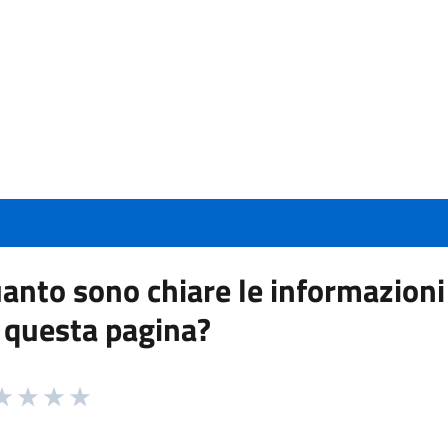
anto sono chiare le informazioni
 questa pagina?
 da 1 a 5 stelle la pagina
a 1 stelle su 5
aluta 2 stelle su 5
Valuta 3 stelle su 5
Valuta 4 stelle su 5
Valuta 5 stelle su 5