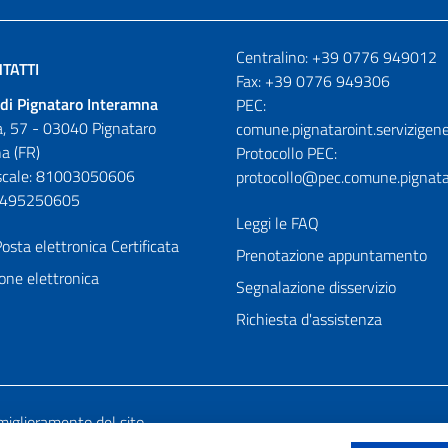
Numeri utili
Centralino: +39 0776 949012
TATTI
Fax: +39 0776 949306
di Pignataro Interamna
PEC:
, 57 - 03040 Pignataro
comune.pignataroint.servizigene
a (FR)
Protocollo PEC:
iscale: 81003050606
protocollo@pec.comune.pignatar
01495250605
Leggi le FAQ
osta elettronica Certificata
Prenotazione appuntamento
one elettronica
Segnalazione disservizio
Richiesta d'assistenza
miglioramento del sito