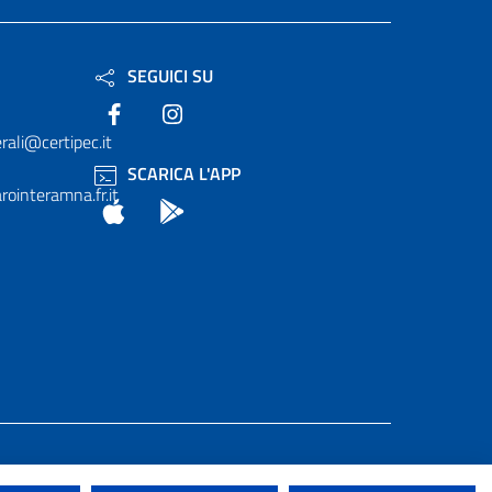
SEGUICI SU
Facebook
Instagram
rali@certipec.it
SCARICA L'APP
ointeramna.fr.it
App Store
Android