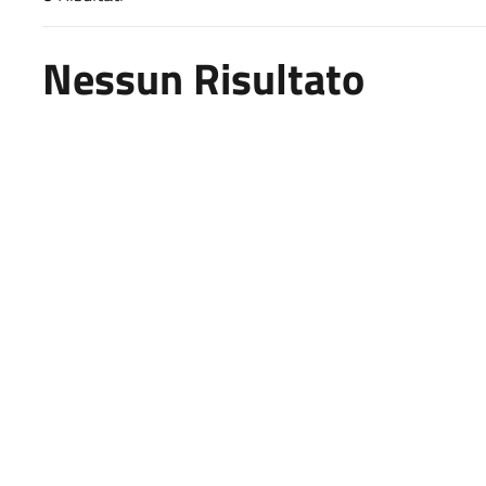
Risultati di ricerca
Nessun Risultato