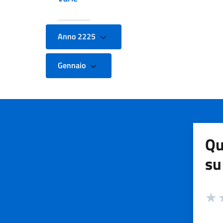
Anno 2225
Gennaio
Qu
su
Valuta
Valut
V