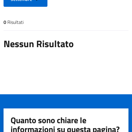
0
Risultati
Risultati di ricerca
Nessun Risultato
Quanto sono chiare le
informazioni su questa pagina?