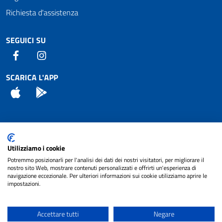
Richiesta d'assistenza
SEGUICI SU
Facebook
Instagram
SCARICA L'APP
App Store
Android
Attuazione Misure PNRR
Utilizziamo i cookie
Piano di miglioramento del sito
Potremmo posizionarli per l'analisi dei dati dei nostri visitatori, per migliorare il
nostro sito Web, mostrare contenuti personalizzati e offrirti un'esperienza di
navigazione eccezionale. Per ulteriori informazioni sui cookie utilizziamo aprire le
impostazioni.
© 2024 Comune di Pignataro Interamna | sito a
Privacy
cura di
NET SMART
Accettare tutti
Negare
Note legali