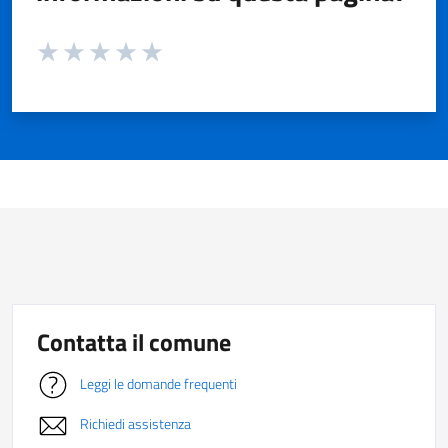
Valuta da 1 a 5 stelle la pagina
Valuta 1 stelle su 5
Valuta 2 stelle su 5
Valuta 3 stelle su 5
Valuta 4 stelle su 5
Valuta 5 stelle su 5
Contatta il comune
Leggi le domande frequenti
Richiedi assistenza