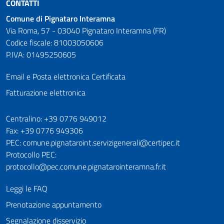
CONTATTI
Comune di Pignataro Interamna
Via Roma, 57 - 03040 Pignataro Interamna (FR)
Codice fiscale: 81003050606
P.IVA: 01495250605
Email e Posta elettronica Certificata
Fatturazione elettronica
Numeri utili
Centralino: +39 0776 949012
Fax: +39 0776 949306
PEC: comune.pignataroint.servizigenerali@certipec.it
Protocollo PEC:
protocollo@pec.comune.pignatarointeramna.fr.it
Leggi le FAQ
Prenotazione appuntamento
Segnalazione disservizio