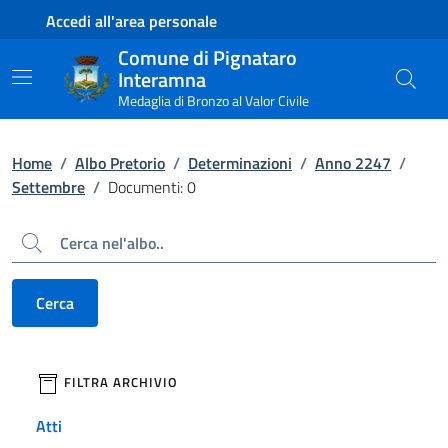
Contenuto principale
Piede di pagina
Accedi all'area personale
Comune di Pignataro
Interamna
Medaglia di Bronzo al Valor Civile
Home
/
Albo Pretorio
/
Determinazioni
/
Anno 2247
/
Settembre
/
Documenti: 0
Cerca
Cerca
filtri da applicare
FILTRA ARCHIVIO
Atti