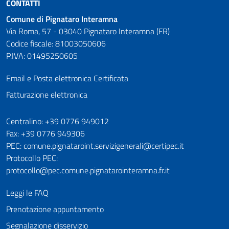
CONTATTI
Comune di Pignataro Interamna
Via Roma, 57 - 03040 Pignataro Interamna (FR)
Codice fiscale: 81003050606
P.IVA: 01495250605
Email e Posta elettronica Certificata
Fatturazione elettronica
Numeri utili
Centralino: +39 0776 949012
Fax: +39 0776 949306
PEC: comune.pignataroint.servizigenerali@certipec.it
Protocollo PEC:
protocollo@pec.comune.pignatarointeramna.fr.it
Leggi le FAQ
Prenotazione appuntamento
Segnalazione disservizio