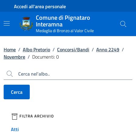
Contenuto principale
Piede di pagina
Accedi all'area personale
Comune di Pignataro
Interamna
Medaglia di Bronzo al Valor Civile
Home
/
Albo Pretorio
/
Concorsi/Bandi
/
Anno 2249
/
Novembre
/
Documenti: 0
Cerca
Cerca
filtri da applicare
FILTRA ARCHIVIO
Atti