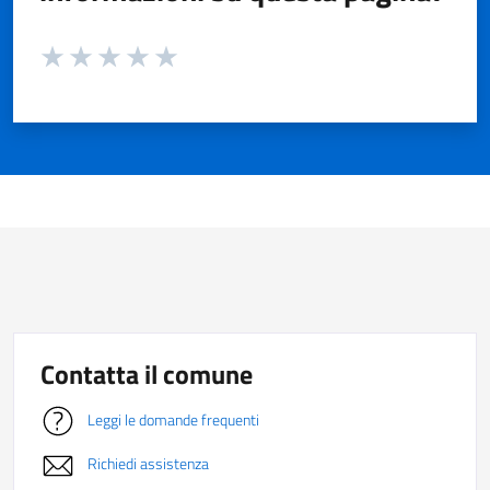
Valuta da 1 a 5 stelle la pagina
Valuta 1 stelle su 5
Valuta 2 stelle su 5
Valuta 3 stelle su 5
Valuta 4 stelle su 5
Valuta 5 stelle su 5
Contatta il comune
Leggi le domande frequenti
Richiedi assistenza