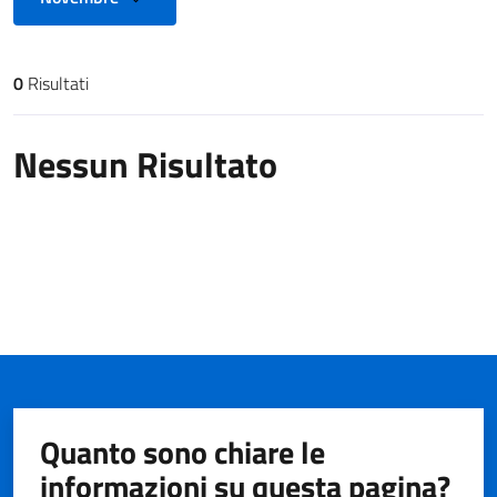
0
Risultati
Risultati di ricerca
Nessun Risultato
Quanto sono chiare le
informazioni su questa pagina?