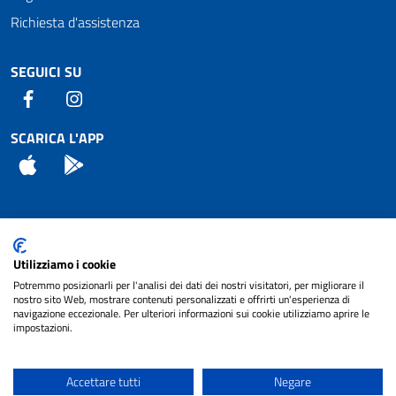
Richiesta d'assistenza
SEGUICI SU
Facebook
Instagram
SCARICA L'APP
App Store
Android
Attuazione Misure PNRR
Utilizziamo i cookie
Piano di miglioramento del sito
Potremmo posizionarli per l'analisi dei dati dei nostri visitatori, per migliorare il
nostro sito Web, mostrare contenuti personalizzati e offrirti un'esperienza di
navigazione eccezionale. Per ulteriori informazioni sui cookie utilizziamo aprire le
impostazioni.
© 2024 Comune di Pignataro Interamna | sito a
Privacy
cura di
NET SMART
Accettare tutti
Negare
Note legali