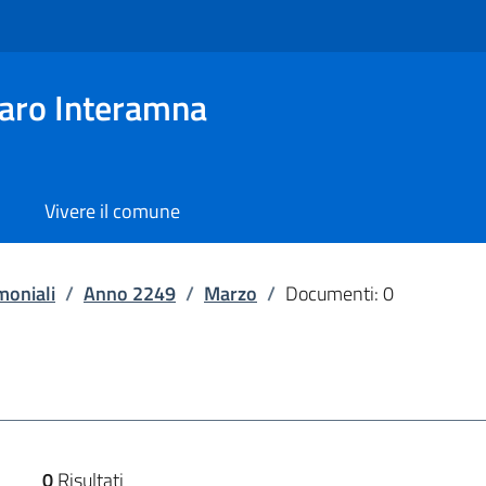
aro Interamna
Vivere il comune
moniali
/
Anno 2249
/
Marzo
/
Documenti: 0
0
Risultati