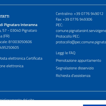
Numeri utili
Centralino: +39 0776 949012
TATTI
Fax: +39 0776 949306
di Pignataro Interamna
PEC:
, 57 - 03040 Pignataro
comune.pignataroint.servizigene
a (FR)
Protocollo PEC:
iscale: 81003050606
protocollo@pec.comune.pignatar
01495250605
Leggi le FAQ
osta elettronica Certificata
Prenotazione appuntamento
one elettronica
Segnalazione disservizio
Richiesta d'assistenza
miglioramento del sito