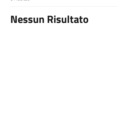
Risultati di ricerca
Nessun Risultato