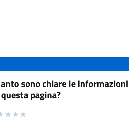
anto sono chiare le informazioni
 questa pagina?
 da 1 a 5 stelle la pagina
a 1 stelle su 5
aluta 2 stelle su 5
Valuta 3 stelle su 5
Valuta 4 stelle su 5
Valuta 5 stelle su 5