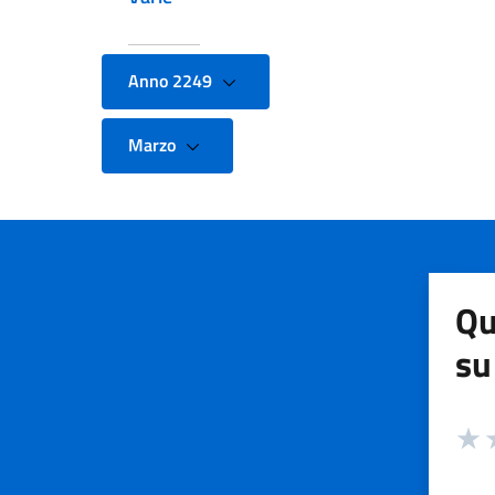
Anno 2249
Marzo
Qu
su
Valuta
Valut
V