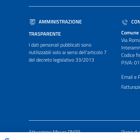
AMMINISTRAZIONE
CON
Comune 
TRASPARENTE
Via Roma
I dati personali pubblicati sono
Interamn
riutilizzabili solo ai sensi dell'articolo 7
Codice f
del decreto legislativo 33/2013
P.IVA: 
Email e P
Fatturazi
Attuazione Misure PNRR
Piano di 