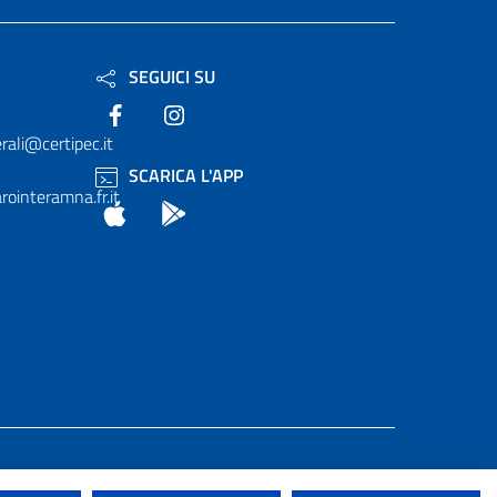
SEGUICI SU
Facebook
Instagram
rali@certipec.it
SCARICA L'APP
ointeramna.fr.it
App Store
Android