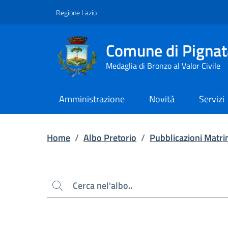
Contenuto principale
Piede di pagina
Regione Lazio
Comune di Pignat
Medaglia di Bronzo al Valor Civile
Amministrazione
Novità
Servizi
Home
/
Albo Pretorio
/
Pubblicazioni Matri
Cerca