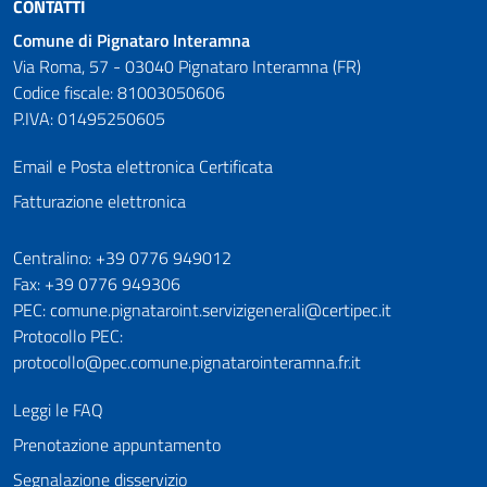
CONTATTI
Comune di Pignataro Interamna
Via Roma, 57 - 03040 Pignataro Interamna (FR)
Codice fiscale: 81003050606
P.IVA: 01495250605
Email e Posta elettronica Certificata
Fatturazione elettronica
Numeri utili
Centralino: +39 0776 949012
Fax: +39 0776 949306
PEC: comune.pignataroint.servizigenerali@certipec.it
Protocollo PEC:
protocollo@pec.comune.pignatarointeramna.fr.it
Leggi le FAQ
Prenotazione appuntamento
Segnalazione disservizio