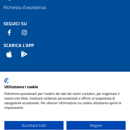
Richiesta d'assistenza
SEGUICI SU
Facebook
Instagram
SCARICA L'APP
App Store
Android
Attuazione Misure PNRR
Utilizziamo i cookie
Piano di miglioramento del sito
Potremmo posizionarli per l'analisi dei dati dei nostri visitatori, per migliorare il
nostro sito Web, mostrare contenuti personalizzati e offrirti un'esperienza di
navigazione eccezionale. Per ulteriori informazioni sui cookie utilizziamo aprire le
impostazioni.
© 2024 Comune di Pignataro Interamna | sito a
Privacy
cura di
NET SMART
Accettare tutti
Negare
Note legali