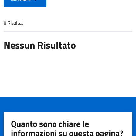
0
Risultati
Risultati di ricerca
Nessun Risultato
Quanto sono chiare le
informazioni su questa pagina?