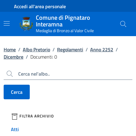
Contenuto principale
Piede di pagina
Accedi all'area personale
Comune di Pignataro
Interamna
Medaglia di Bronzo al Valor Civile
Home
/
Albo Pretorio
/
Regolamenti
/
Anno 2252
/
Dicembre
/
Documenti: 0
Cerca
Cerca
filtri da applicare
FILTRA ARCHIVIO
Atti