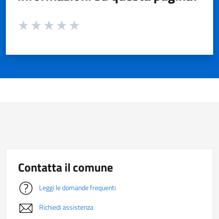
Valuta da 1 a 5 stelle la pagina
Valuta 1 stelle su 5
Valuta 2 stelle su 5
Valuta 3 stelle su 5
Valuta 4 stelle su 5
Valuta 5 stelle su 5
Contatta il comune
Leggi le domande frequenti
Richiedi assistenza