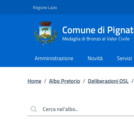
Contenuto principale
Piede di pagina
Regione Lazio
Comune di Pignat
Medaglia di Bronzo al Valor Civile
Amministrazione
Novità
Servizi
Home
/
Albo Pretorio
/
Deliberazioni OSL
/
Cerca