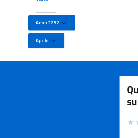
Anno 2252
Aprile
Qu
su
Valuta
Valut
V