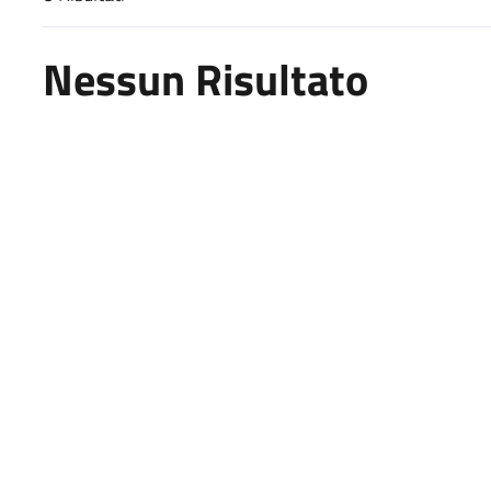
Risultati di ricerca
Nessun Risultato