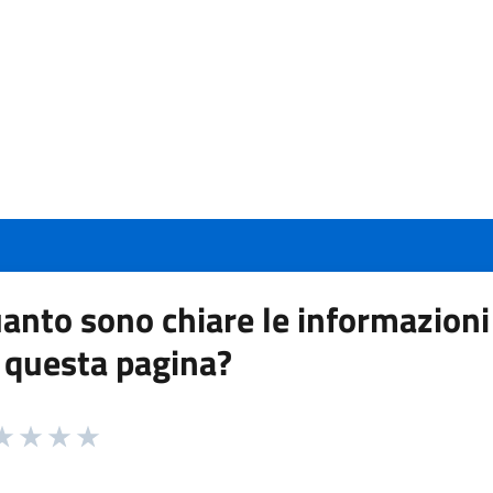
anto sono chiare le informazioni
 questa pagina?
 da 1 a 5 stelle la pagina
a 1 stelle su 5
aluta 2 stelle su 5
Valuta 3 stelle su 5
Valuta 4 stelle su 5
Valuta 5 stelle su 5