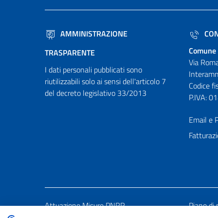
AMMINISTRAZIONE
CON
Comune 
TRASPARENTE
Via Roma
I dati personali pubblicati sono
Interamn
riutilizzabili solo ai sensi dell'articolo 7
Codice f
del decreto legislativo 33/2013
P.IVA: 
Email e P
Fatturazi
Attuazione Misure PNRR
Piano di 