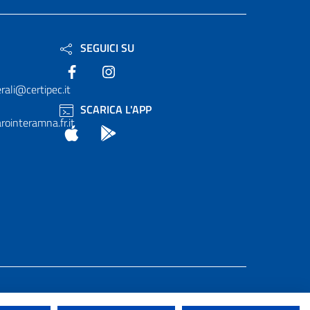
SEGUICI SU
Facebook
Instagram
rali@certipec.it
SCARICA L'APP
ointeramna.fr.it
App Store
Android