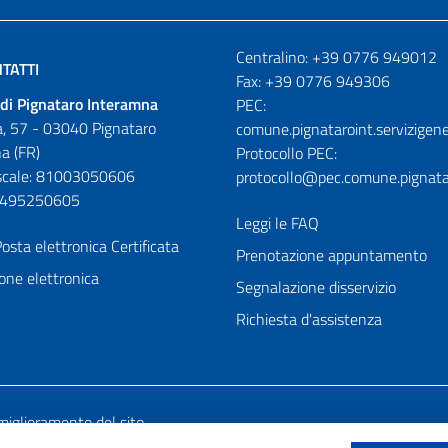
Numeri utili
Centralino: +39 0776 949012
TATTI
Fax: +39 0776 949306
di Pignataro Interamna
PEC:
, 57 - 03040 Pignataro
comune.pignataroint.servizigene
a (FR)
Protocollo PEC:
iscale: 81003050606
protocollo@pec.comune.pignatar
01495250605
Leggi le FAQ
osta elettronica Certificata
Prenotazione appuntamento
one elettronica
Segnalazione disservizio
Richiesta d'assistenza
miglioramento del sito