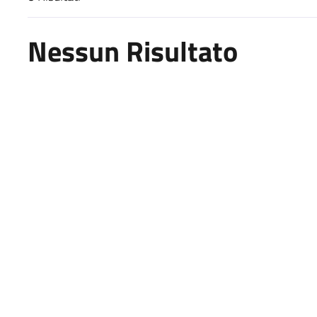
Risultati di ricerca
Nessun Risultato