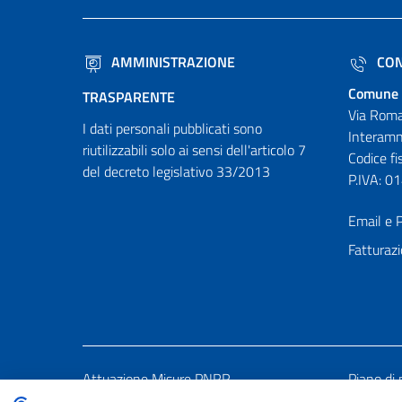
AMMINISTRAZIONE
CON
Comune 
TRASPARENTE
Via Roma
I dati personali pubblicati sono
Interamn
riutilizzabili solo ai sensi dell'articolo 7
Codice f
del decreto legislativo 33/2013
P.IVA: 
Email e P
Fatturazi
Attuazione Misure PNRR
Piano di 