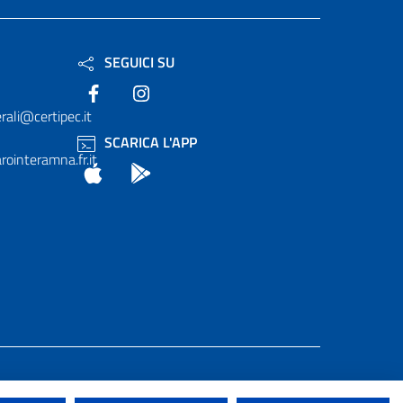
SEGUICI SU
Facebook
Instagram
rali@certipec.it
SCARICA L'APP
ointeramna.fr.it
App Store
Android