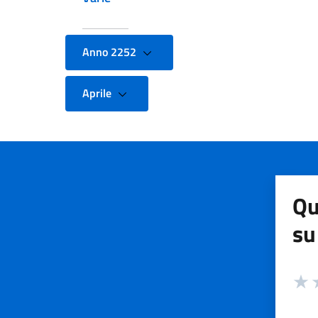
Anno 2252
Aprile
Qu
su
Valuta
Valut
V