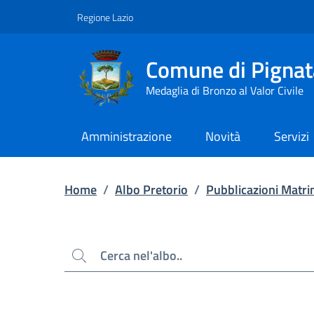
Contenuto principale
Piede di pagina
Regione Lazio
Comune di Pignat
Medaglia di Bronzo al Valor Civile
Amministrazione
Novità
Servizi
Home
/
Albo Pretorio
/
Pubblicazioni Matri
Cerca