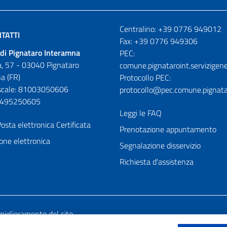
Numeri utili
Centralino: +39 0776 949012
TATTI
Fax: +39 0776 949306
di Pignataro Interamna
PEC:
, 57 - 03040 Pignataro
comune.pignataroint.servizigene
a (FR)
Protocollo PEC:
iscale: 81003050606
protocollo@pec.comune.pignatar
01495250605
Leggi le FAQ
osta elettronica Certificata
Prenotazione appuntamento
one elettronica
Segnalazione disservizio
Richiesta d'assistenza
miglioramento del sito