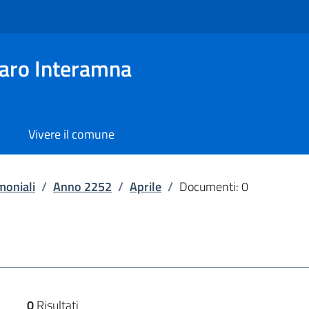
aro Interamna
Vivere il comune
moniali
/
Anno 2252
/
Aprile
/
Documenti: 0
0
Risultati