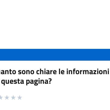
anto sono chiare le informazioni
 questa pagina?
 da 1 a 5 stelle la pagina
a 1 stelle su 5
aluta 2 stelle su 5
Valuta 3 stelle su 5
Valuta 4 stelle su 5
Valuta 5 stelle su 5