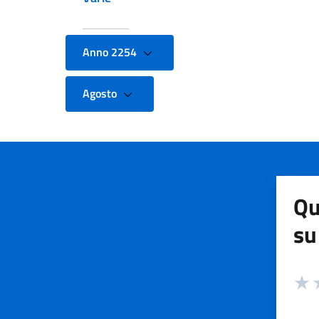
Anno 2254
Agosto
Qu
su
Valuta
Valut
V