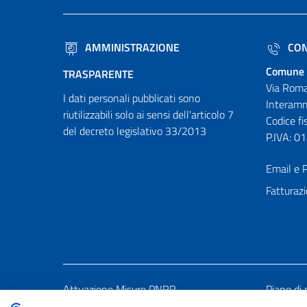
AMMINISTRAZIONE
CON
Comune 
TRASPARENTE
Via Roma
I dati personali pubblicati sono
Interamn
riutilizzabili solo ai sensi dell'articolo 7
Codice f
del decreto legislativo 33/2013
P.IVA: 
Email e P
Fatturazi
Attuazione Misure PNRR
Piano di 