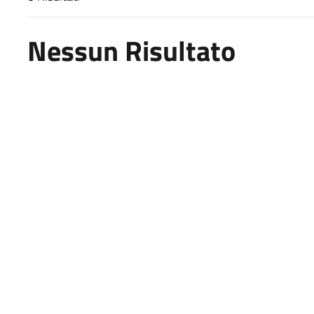
Risultati di ricerca
Nessun Risultato