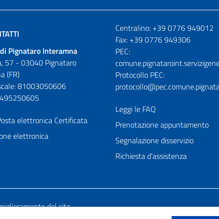
Numeri utili
Centralino: +39 0776 949012
TATTI
Fax: +39 0776 949306
di Pignataro Interamna
PEC:
, 57 - 03040 Pignataro
comune.pignataroint.servizigene
a (FR)
Protocollo PEC:
iscale: 81003050606
protocollo@pec.comune.pignatar
01495250605
Leggi le FAQ
osta elettronica Certificata
Prenotazione appuntamento
one elettronica
Segnalazione disservizio
Richiesta d'assistenza
miglioramento del sito