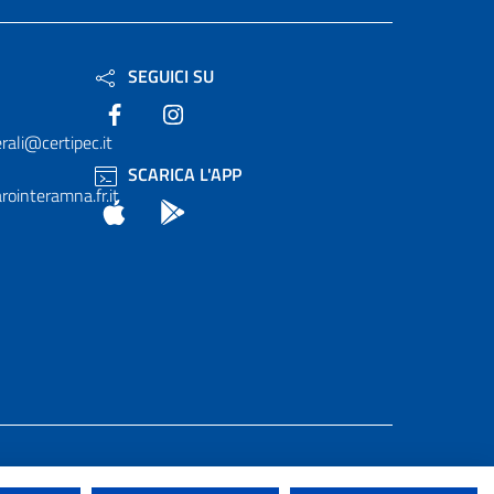
SEGUICI SU
Facebook
Instagram
rali@certipec.it
SCARICA L'APP
ointeramna.fr.it
App Store
Android