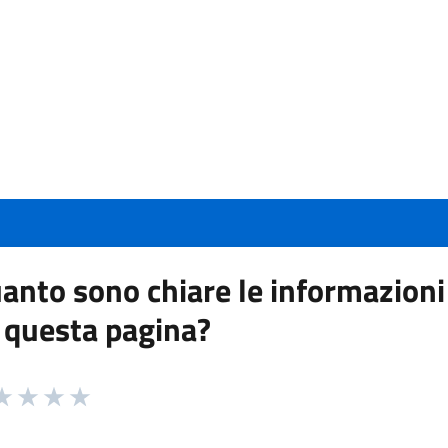
anto sono chiare le informazioni
 questa pagina?
 da 1 a 5 stelle la pagina
a 1 stelle su 5
aluta 2 stelle su 5
Valuta 3 stelle su 5
Valuta 4 stelle su 5
Valuta 5 stelle su 5