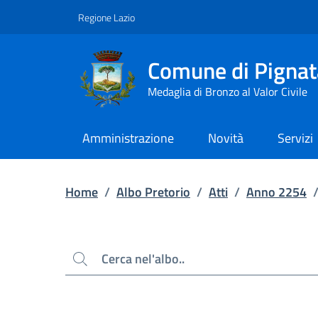
Contenuto principale
Piede di pagina
Regione Lazio
Comune di Pignat
Medaglia di Bronzo al Valor Civile
Amministrazione
Novità
Servizi
Home
/
Albo Pretorio
/
Atti
/
Anno 2254
Cerca