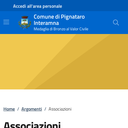
Contenuto principale
Piede di pagina
Accedi all'area personale
Comune di Pignataro
Interamna
Medaglia di Bronzo al Valor Civile
Home
/
Argomenti
/
Associazioni
Associazioni