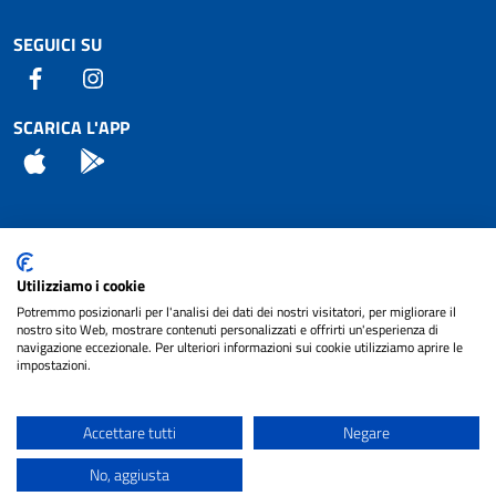
SEGUICI SU
Facebook
Instagram
SCARICA L'APP
App Store
Android
Attuazione Misure PNRR
Utilizziamo i cookie
Piano di miglioramento del sito
Potremmo posizionarli per l'analisi dei dati dei nostri visitatori, per migliorare il
nostro sito Web, mostrare contenuti personalizzati e offrirti un'esperienza di
navigazione eccezionale. Per ulteriori informazioni sui cookie utilizziamo aprire le
impostazioni.
© 2024 Comune di Pignataro Interamna | sito a
Privacy
cura di
NET SMART
Accettare tutti
Negare
Note legali
No, aggiusta
Accessibilità