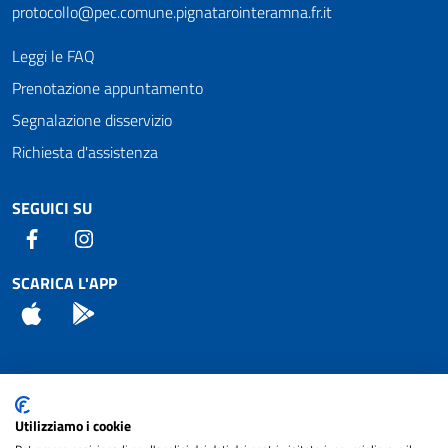
protocollo@pec.comune.pignatarointeramna.fr.it
Leggi le FAQ
Prenotazione appuntamento
Segnalazione disservizio
Richiesta d'assistenza
SEGUICI SU
Facebook
Instagram
SCARICA L'APP
App Store
Android
Attuazione Misure PNRR
Utilizziamo i cookie
Piano di miglioramento del sito