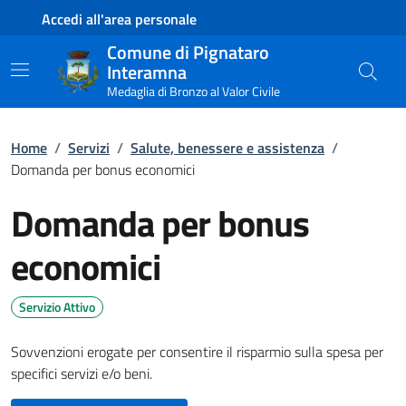
Contenuto principale
Piede di pagina
Accedi all'area personale
Comune di Pignataro
Interamna
Medaglia di Bronzo al Valor Civile
Home
/
Servizi
/
Salute, benessere e assistenza
/
Domanda per bonus economici
Domanda per bonus
economici
Servizio Attivo
Sovvenzioni erogate per consentire il risparmio sulla spesa per
specifici servizi e/o beni.