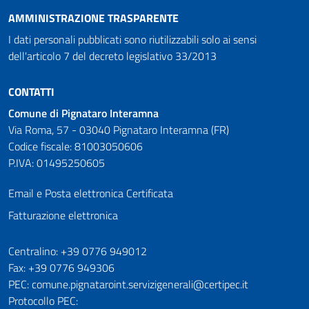
AMMINISTRAZIONE TRASPARENTE
I dati personali pubblicati sono riutilizzabili solo ai sensi
dell'articolo 7 del decreto legislativo 33/2013
CONTATTI
Comune di Pignataro Interamna
Via Roma, 57 - 03040 Pignataro Interamna (FR)
Codice fiscale: 81003050606
P.IVA: 01495250605
Email e Posta elettronica Certificata
Fatturazione elettronica
Numeri utili
Centralino: +39 0776 949012
Fax: +39 0776 949306
PEC: comune.pignataroint.servizigenerali@certipec.it
Protocollo PEC: