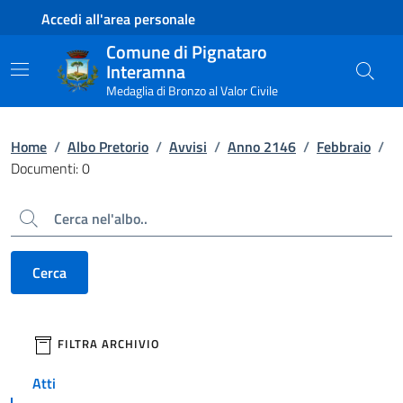
Contenuto principale
Piede di pagina
Accedi all'area personale
Comune di Pignataro
Interamna
Medaglia di Bronzo al Valor Civile
Home
/
Albo Pretorio
/
Avvisi
/
Anno 2146
/
Febbraio
/
Documenti: 0
Cerca
Cerca
filtri da applicare
FILTRA ARCHIVIO
Atti