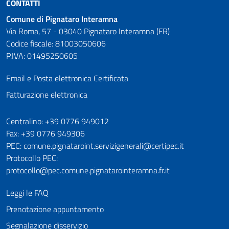
CONTATTI
Comune di Pignataro Interamna
Via Roma, 57 - 03040 Pignataro Interamna (FR)
Codice fiscale: 81003050606
P.IVA: 01495250605
Email e Posta elettronica Certificata
Fatturazione elettronica
Numeri utili
Centralino: +39 0776 949012
Fax: +39 0776 949306
PEC: comune.pignataroint.servizigenerali@certipec.it
Protocollo PEC:
protocollo@pec.comune.pignatarointeramna.fr.it
Leggi le FAQ
Prenotazione appuntamento
Segnalazione disservizio