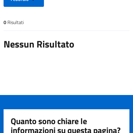
0
Risultati
Risultati di ricerca
Nessun Risultato
Quanto sono chiare le
informazioni su questa pagina?