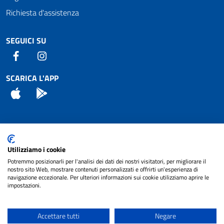
Richiesta d'assistenza
SEGUICI SU
Facebook
Instagram
SCARICA L'APP
App Store
Android
Attuazione Misure PNRR
Utilizziamo i cookie
Piano di miglioramento del sito
Potremmo posizionarli per l'analisi dei dati dei nostri visitatori, per migliorare il
nostro sito Web, mostrare contenuti personalizzati e offrirti un'esperienza di
navigazione eccezionale. Per ulteriori informazioni sui cookie utilizziamo aprire le
impostazioni.
© 2024 Comune di Pignataro Interamna | sito a
Privacy
cura di
NET SMART
Accettare tutti
Negare
Note legali