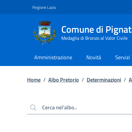
Contenuto principale
Piede di pagina
Regione Lazio
Comune di Pignat
Medaglia di Bronzo al Valor Civile
Amministrazione
Novità
Servizi
Home
/
Albo Pretorio
/
Determinazioni
/
A
Cerca