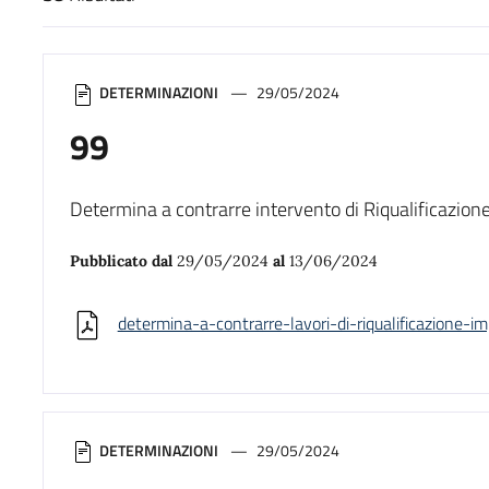
Risultati di ricerca
DETERMINAZIONI
29/05/2024
99
Determina a contrarre intervento di Riqualificazione
Pubblicato dal
29/05/2024
al
13/06/2024
determina-a-contrarre-lavori-di-riqualificazione-i
DETERMINAZIONI
29/05/2024